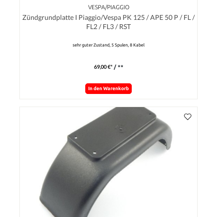
VESPA/PIAGGIO
Zündgrundplatte I Piaggio/Vespa PK 125 / APE 50 P / FL /
FL2 / FL3 / RST
sehr guter Zustand, 5 Spulen, 8 Kabel
69,00 €*
/ **
In den Warenkorb