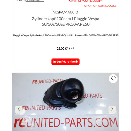
VESPA/PIAGGIO
Zylinderkopf 100ccm I Piaggio Vespa
50/50s/50ss/PK50/APE50
Piaggio/Vespa Zylinderkopf 100ccm in OEM-Qualität. Passend für 50/50s/50ss/PK50/APE50
25,00 €*
/ **
In den Warenkorb