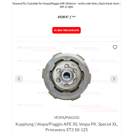
Passend für / Suitable for Vespa/Piaggio APE 50hinten - rechts oder links / back break drum -
left or right
69,00 €*
/ **
In den Warenkorb
VESPA/PIAGGIO
Kupplung | Vespa/Piaggio APE 50, Vespa PK, Special XL,
Primavera, ET3 50-125