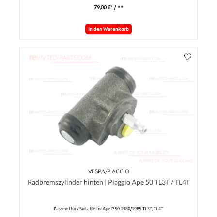
79,00 €*
/ **
In den Warenkorb
VESPA/PIAGGIO
Radbremszylinder hinten | Piaggio Ape 50 TL3T / TL4T
Passend für / Suitable for Ape P 50 1980/1985 TL3T, TL4T