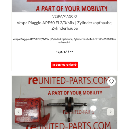
VESPA/PIAGGIO
Vespa Piaggio APE50 FL2/3/Mix | Zylinderkopfhaube,
Zylinderhaube
Vespa Piaggio APE50 FL2/3/Mix | Zylinderkopfhaube, ZylinderhaubeTeil-Nr.: 83429600Neu,
unbenutzt
19,00 €*
/ **
In den Warenkorb