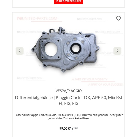
In den Warenkorb
VESPA/PIAGGIO
Differentialgehäuse | Piaggio Carter DX, APE 50, Mix Rst
Fl, Fl2, Fl3
Passend für Piaggio Carter DX, APE 50, Mix Rst Fl, Fl2, Fl3Differentialgehäuse- sehr guter
gebrauchter Zustand- keine Risse.
99,00 €*
/ **