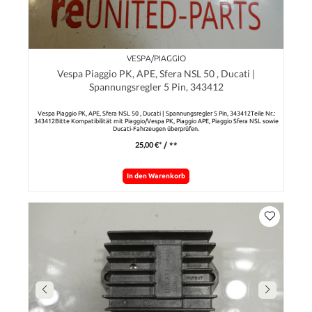
VESPA/PIAGGIO
Vespa Piaggio PK, APE, Sfera NSL 50 , Ducati |
Spannungsregler 5 Pin, 343412
Vespa Piaggio PK, APE, Sfera NSL 50 , Ducati | Spannungsregler 5 Pin, 343412Teile Nr.:
343412Bitte Kompatibilität mit Piaggio/Vespa PK, Piaggio APE, Piaggio Sfera NSL sowie
Ducati-Fahrzeugen überprüfen.
25,00 €*
/ **
In den Warenkorb