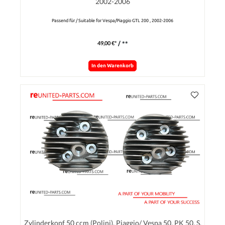
2002-2006
Passend für / Suitable for Vespa/Piaggio GTL 200 , 2002-2006
49,00 €*
/ **
In den Warenkorb
Zylinderkopf 50 ccm (Polini), Piaggio/ Vespa 50, PK 50, S,