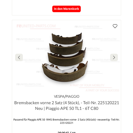
In den Warenkorb
VESPA/PIAGGIO
Bremsbacken vorne 2 Satz (4 Stück), - Teil-Nr. 225120221
Neu | Piaggio APE 50 TL1 - 6T C80
Passend für Piaggio APE 50 RMS Bremsbacken vorne- 2 Satz (4Stück)- neuwertig- Teil-Nr.
225120221
29,00 €*
/ **