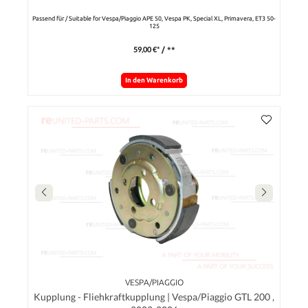
Passend für / Suitable for Vespa/Piaggio APE 50, Vespa PK, Special XL, Primavera, ET3 50-
125
59,00 €*
/ **
In den Warenkorb
VESPA/PIAGGIO
Kupplung - Fliehkraftkupplung | Vespa/Piaggio GTL 200 ,