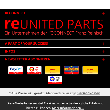
RECONNECT
A PART OF YOUR SUCCESS
INFOS
NEWSLETTER ABONNIEREN
Versandkosten
* Alle Preise inkl. gesetzl. Mehrwertsteuer zzgl.
.
Innerhalb Deutschlands - Versandkostenfrei ab 25,00 Euro Warenwert.
Diese Website verwendet Cookies, um eine bestmögliche Erfahrung
** Der Verkauf unterliegt der Differenzbesteuerung gem. § 25a UStG
bieten zu können.
Mehr Informationen ...