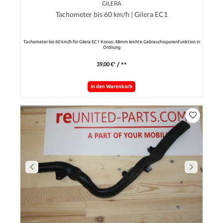
GILERA
Tachometer bis 60 km/h | Gilera EC1
Tachometer bis 60 km/h für Gilera EC1 Konus: 48mm leichte GebrauchsspurenFunktion in
Ordnung
39,00 €*
/ **
In den Warenkorb