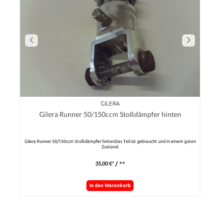
GILERA
Gilera Runner 50/150ccm Stoßdämpfer hinten
Gilera Runner 50/150ccm Stoßdämpfer hintenDas Teil ist gebraucht und in einem guten
Zustand.
35,00 €*
/ **
In den Warenkorb