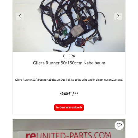
GILERA
Gilera Runner 50/150ccm Kabelbaum
Gilera Runner 50/150ccm KabelbaumDas Teil ist gebraucht und in einem guten Zustand.
49,00 €*
/ **
In den Warenkorb