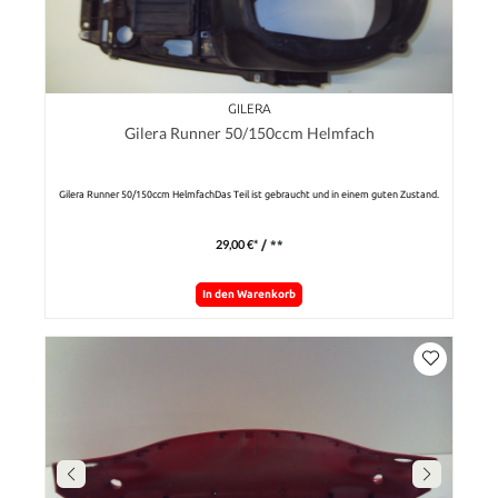
GILERA
Gilera Runner 50/150ccm Helmfach
Gilera Runner 50/150ccm HelmfachDas Teil ist gebraucht und in einem guten Zustand.
29,00 €*
/ **
In den Warenkorb