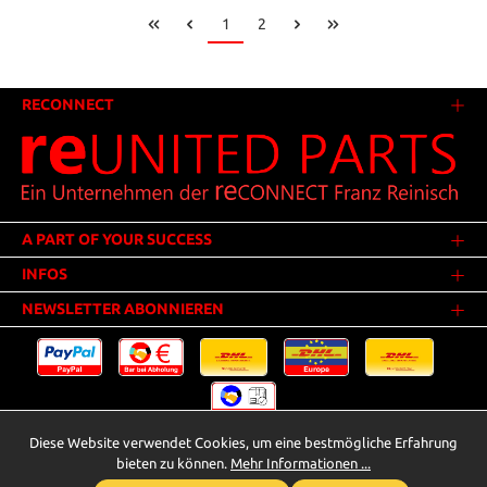
1
2
RECONNECT
A PART OF YOUR SUCCESS
INFOS
NEWSLETTER ABONNIEREN
Diese Website verwendet Cookies, um eine bestmögliche Erfahrung
Versandkosten
* Alle Preise inkl. gesetzl. Mehrwertsteuer zzgl.
.
bieten zu können.
Mehr Informationen ...
Innerhalb Deutschlands - Versandkostenfrei ab 25,00 Euro Warenwert.