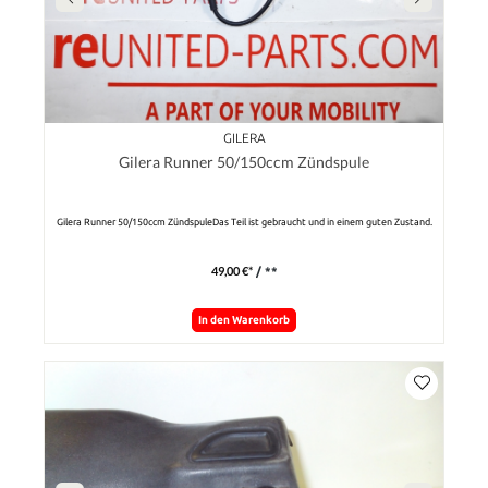
GILERA
Gilera Runner 50/150ccm Zündspule
Gilera Runner 50/150ccm ZündspuleDas Teil ist gebraucht und in einem guten Zustand.
49,00 €*
/ **
In den Warenkorb