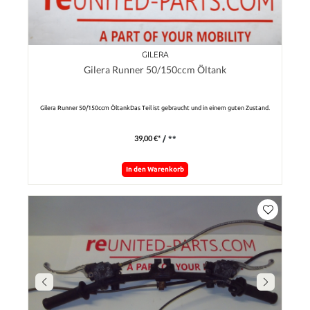
GILERA
Gilera Runner 50/150ccm Öltank
Gilera Runner 50/150ccm ÖltankDas Teil ist gebraucht und in einem guten Zustand.
39,00 €*
/ **
In den Warenkorb