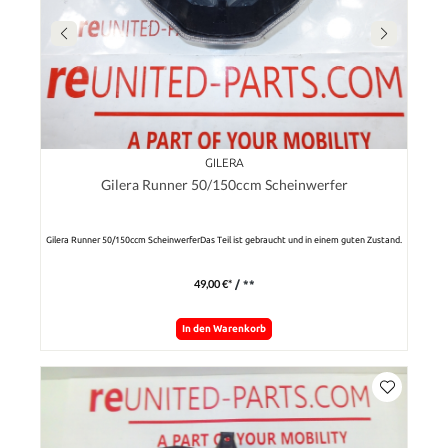
GILERA
Gilera Runner 50/150ccm Scheinwerfer
Gilera Runner 50/150ccm ScheinwerferDas Teil ist gebraucht und in einem guten Zustand.
49,00 €*
/ **
In den Warenkorb