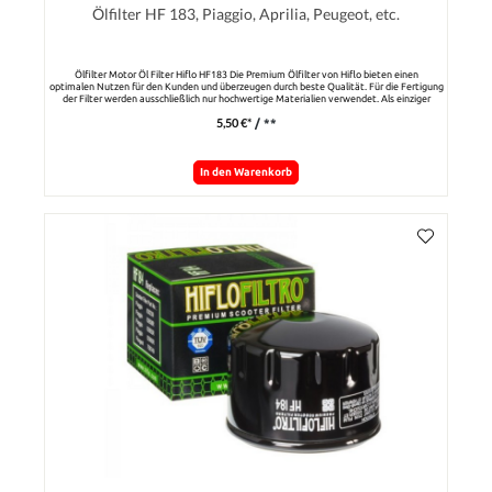
Ölfilter HF 183, Piaggio, Aprilia, Peugeot, etc.
Ölfilter Motor Öl Filter Hiflo HF183 Die Premium Ölfilter von Hiflo bieten einen
optimalen Nutzen für den Kunden und überzeugen durch beste Qualität. Für die Fertigung
der Filter werden ausschließlich nur hochwertige Materialien verwendet. Als einziger
Filterhersteller lässt Hilfo seine Filter vom TÜV Süddeutschland prüfen und zertifizieren. Die
5,50 €*
/ **
Filter werden in allen relevanten Kriterien mit dem jeweiligen Originalfilter verglichen.
Italjet (210483727)Malagutti (46400200)Piaggio (483727)Piaggio (82365R)Peugeot
(756162)Unter anderem passend für folgende Fahrzeuge:Aprilia Compay 125 Custom - 2009
- 2013Aprilia Scarabeo 125 - TD000 2003Aprilia Scarabeo 125 - TD002 2004Aprilia Sportcity
125 - VB000 2004 - 2006Aprilia Sportcity 125 - VB002 2007 - 2008Aprilia Sportcity
In den Warenkorb
125 Cube VBE00 2009 - 2012Aprilia Sportcity 125 One SG000 2009 - 2013Aprilia SR 125
i.e. Max PM35700 2011 - 2016Aprilia SR 125 Motard LBMM7 2012 - 2015Aprilia Atlantic
200 - SPA01/SPA02 2003 - 2005Aprilia Sportcity 200 - VBA00 2006Aprilia Sportcity
200 - VBA01 2007 - 2008Aprilia Atlantic 250 i.e. - SPE00 2007 - 2009Aprilia Atlantic
250 - SPB00 2004 - 2006Aprilia Grande 250 - VBD00 2011 - 2013Aprilia Scarabeo
250 ie VRB00 2006 - 2010Aprilia Sportcity ie VBB00 2007 - 2008Aprilia Atlantic 300
i.e. - SPG00 2010Aprilia Atlantic 300 i.e. - SPG00 2011 - 2013Aprilia Sportcity 300
i.e. Cube VBL00 2009Aprilia Sportcity 300 i.e. Cube VBL00 2010 - 2013Aprilia SR 300
i.e. Max PM35600 2011 - 2015Gilera DNA 125 - M26000 2002 - 2003Gilera Nexus 125
i.e - M35700 2009 - 2014Gilera Nexus 125 - M35500 2007 - 2008Gilera Runner 125 VX
4T - M24000 2001 - 2004Gilera Runner 125 VX 4T - M46100 2005 - 2006Gilera Runner 125
VX 4T - M46300 2007Gilera Runner 125 VX ST 4T - M46301 2008 - 2015Gilera DNA
180 - M26000 2001 - 2003Gilera Runner 180 VXR 4T - M24000 2001 - 2002Gilera Runner
200 VXR ST - M46401 2008 - 2012Gilera Runner 200 VXR - M24000 2003 - 2004Gilera
Runner 200 VXR - M46200 2005 - 2007Gilera Nexus 250 - M35400 2007 - 2008Gilera Nexus
300 i - SFA353 2009 - 2014Peugeot Looxor 125 - P2AAAA 2003 - 2005Peugeot Looxor
125 - P2AABA 2006Peugeot Geopolis 250 RS Premium N2ADAA 2007 - 2011Peugeot
Geopolis 250 - N2ADAA 2006 - 2011Peugeot Satelis 250 - J2ADAA 2006 - 2011Peugeot
Geopolis 300 Premium - 2010 - 2013Peugeot Satelis 300 II ie - - 2013 - 2015Piaggio Beverly
125 GT - M2810 2002 - 2003Piaggio Beverly 125 GT - M28400 2004 - 2008Piaggio Beverly
125 i.e. - ZAMP69100 2010 - 2015Piaggio Beverly 125 Tourer - M28901 2008 - 2010Piaggio
Beverly 125 - M2810 2002 - 2003Piaggio Beverly 125 - M28400 2004Piaggio Carnaby
125 - M60200 2007 - 2011Piaggio Fly 125 - M42100 2005 - 2007Piaggio Fly
125 - M57200 2008 - 2011Piaggio Fly 125 3V DD ie RP8M791 2013Piaggio Liberty 125
AC - M38101 2002Piaggio Liberty 125 AC - M38100 2006 - 2008Piaggio Liberty 125
AC - M67100 2007 - 2008Piaggio Liberty 125 AC ie 3V M73400 2014 - 2015Piaggio MP3 125