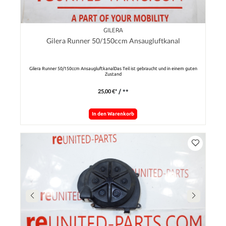
GILERA
Gilera Runner 50/150ccm Ansaugluftkanal
Gilera Runner 50/150ccm AnsaugluftkanalDas Teil ist gebraucht und in einem guten
Zustand
25,00 €*
/ **
In den Warenkorb