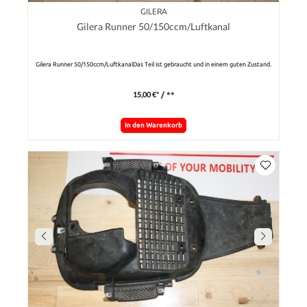
GILERA
Gilera Runner 50/150ccm/Luftkanal
Gilera Runner 50/150ccm/LuftkanalDas Teil ist gebraucht und in einem guten Zustand.
15,00 €*
/ **
In den Warenkorb