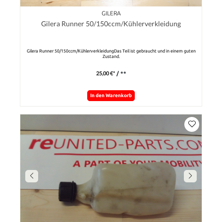
GILERA
Gilera Runner 50/150ccm/Kühlerverkleidung
Gilera Runner 50/150ccm/KühlerverkleidungDas Teil ist gebraucht und in einem guten
Zustand.
25,00 €*
/ **
In den Warenkorb