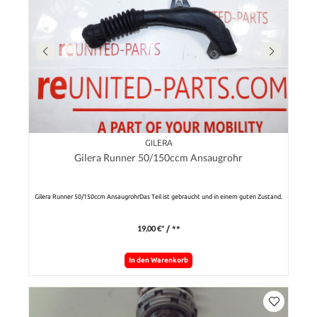
GILERA
Gilera Runner 50/150ccm Ansaugrohr
Gilera Runner 50/150ccm AnsaugrohrDas Teil ist gebraucht und in einem guten Zustand.
19,00 €*
/ **
In den Warenkorb