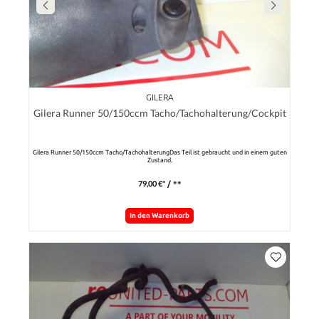
GILERA
Gilera Runner 50/150ccm Tacho/Tachohalterung/Cockpit
Gilera Runner 50/150ccm Tacho/TachohalterungDas Teil ist gebraucht und in einem guten
Zustand.
79,00 €*
/ **
In den Warenkorb