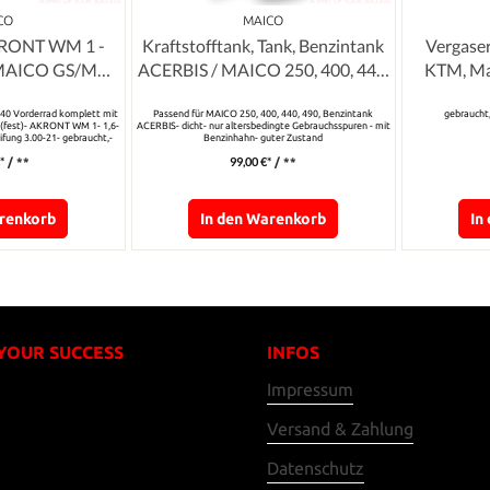
CO
MAICO
KRONT WM 1 -
Kraftstofftank, Tank, Benzintank
Vergaser
| MAICO GS/MC
ACERBIS / MAICO 250, 400, 440,
KTM, Mai
0/440
490
40 Vorderrad komplett mit
Passend für MAICO 250, 400, 440, 490, Benzintank
gebraucht,
 (fest)- AKRONT WM 1- 1,6-
ACERBIS- dicht- nur altersbedingte Gebrauchsspuren - mit
fung 3.00-21- gebraucht,-
Benzinhahn- guter Zustand
lge (siehe Bilder)
*
99,00 €*
/ **
/ **
arenkorb
In den Warenkorb
In
 YOUR SUCCESS
INFOS
Impressum
Versand & Zahlung
Datenschutz