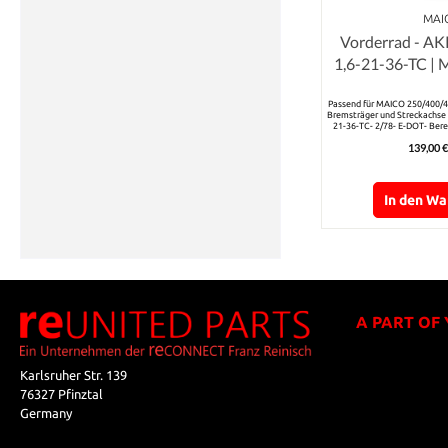
MAI
Vorderrad - A
1,6-21-36-TC 
250/40
Passend für MAICO 250/400/4
Bremsträger und Streckachse
21-36-TC- 2/78- E-DOT- Berei
keine Risse an der Fe
139,00 €
In den W
A PART OF
Karlsruher Str. 139
76327 Pfinztal
Germany