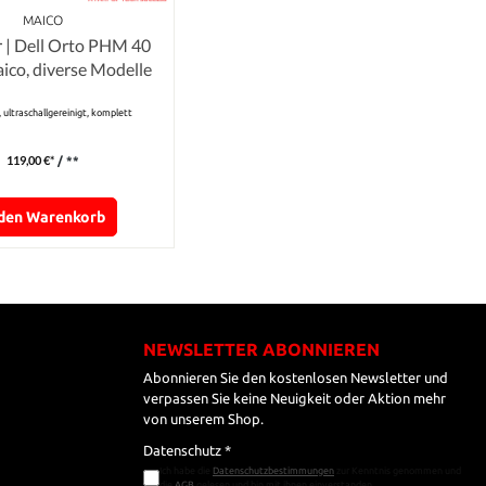
MAICO
 | Dell Orto PHM 40
co, diverse Modelle
 ultraschallgereinigt, komplett
119,00 €*
/ **
 den Warenkorb
NEWSLETTER ABONNIEREN
Abonnieren Sie den kostenlosen Newsletter und
verpassen Sie keine Neuigkeit oder Aktion mehr
von unserem Shop.
Datenschutz *
Ich habe die
Datenschutzbestimmungen
zur Kenntnis genommen und
die
AGB
gelesen und bin mit ihnen einverstanden.