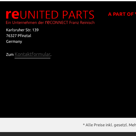
A PART OF
Karlsruher Str. 139
76327 Pfinztal
Germany
Kontaktformular
Zum
.
* Alle Preise inkl. gesetzl. M
** Der Verkauf unterliegt der Differenzbesteuerung gem. § 25a UStG (Ge