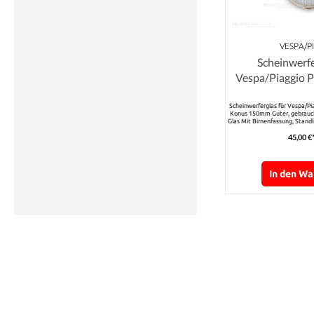
VESPA/P
Scheinwerfe
Vespa/Piaggio 
Lus
Scheinwerferglas für Vespa/P
Konus 150mm Guter, gebrauch
Glas Mit Birnenfassung, Standli
Funkt
45,00 €
In den W