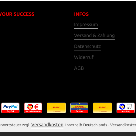
 YOUR SUCCESS
INFOS
Impressum
Versand & Zahlung
Datenschutz
Widerruf
AGB
Versandkosten
ehrwertsteuer zzgl.
. Innerhalb Deutschlands - Versandkoste
brauchtgegenstände/Sonderregelung). Ein gesonderter Ausweis der Umsatzst