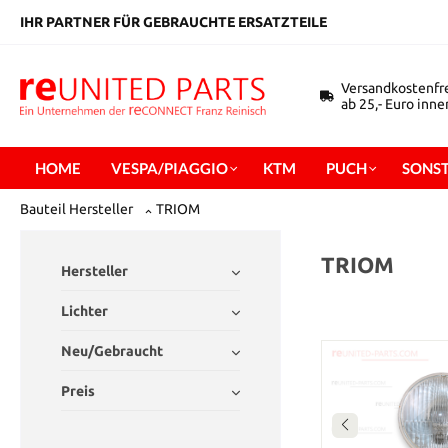
inhalt springen
IHR PARTNER FÜR GEBRAUCHTE ERSATZTEILE
Versandkostenfr
ab 25,- Euro inn
HOME
VESPA/PIAGGIO
KTM
PUCH
SONST
Bauteil Hersteller
TRIOM
TRIOM
Hersteller
Lichter
Neu/Gebraucht
Preis