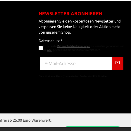
NEWSLETTER ABONNIEREN
Abonnieren Sie den kostenlosen Newsletter und
verpassen Sie keine Neuigkeit oder Aktion mehr
von unserem Shop.
Datenschutz *
Ich habe die
Datenschutzbestimmungen
zur Kenntnis genommen und
die
AGB
gelesen und bin mit ihnen einverstanden.
Die mit einem Stern (*) markierten Felder sind Pflichtfelder.
nfrei ab 25,00 Euro Warenwert.
euer bei gebrauchten oder wiederaufbereiteten Gegenständen wird deshalb