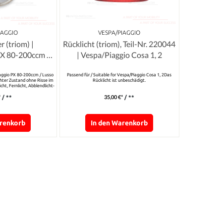
IAGGIO
VESPA/PIAGGIO
r (triom) |
Rücklicht (triom), Teil-Nr. 220044
PX 80-200ccm /
| Vespa/Piaggio Cosa 1, 2
so
iaggio PX 80-200ccm / Lusso
Passend für / Suitable for Vespa/Piaggio Cosa 1, 2Das
ter Zustand ohne Risse im
Rücklicht ist unbeschädigt.
cht, Fernlicht, Abblendlicht-
ion
*
35,00 €*
/ **
/ **
arenkorb
In den Warenkorb