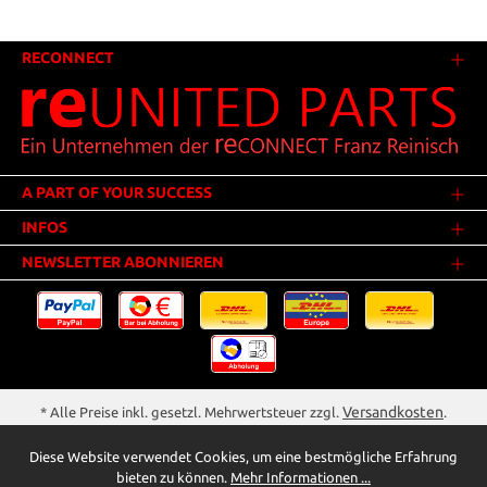
RECONNECT
A PART OF YOUR SUCCESS
INFOS
NEWSLETTER ABONNIEREN
Versandkosten
* Alle Preise inkl. gesetzl. Mehrwertsteuer zzgl.
.
Innerhalb Deutschlands - Versandkostenfrei ab 25,00 Euro Warenwert.
Diese Website verwendet Cookies, um eine bestmögliche Erfahrung
** Der Verkauf unterliegt der Differenzbesteuerung gem. § 25a UStG
bieten zu können.
Mehr Informationen ...