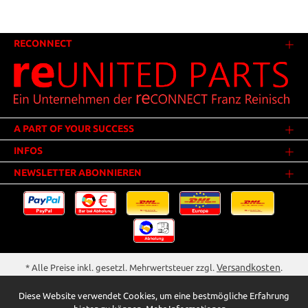
RECONNECT
A PART OF YOUR SUCCESS
INFOS
NEWSLETTER ABONNIEREN
Versandkosten
* Alle Preise inkl. gesetzl. Mehrwertsteuer zzgl.
.
Innerhalb Deutschlands - Versandkostenfrei ab 25,00 Euro Warenwert.
Diese Website verwendet Cookies, um eine bestmögliche Erfahrung
** Der Verkauf unterliegt der Differenzbesteuerung gem. § 25a UStG