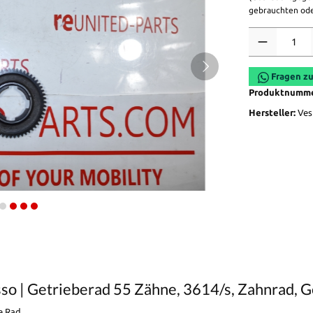
gebrauchten ode
Anzahl
Fragen zu
Produktnumm
Hersteller:
Ves
so | Getrieberad 55 Zähne, 3614/s, Zahnrad, G
e Rad