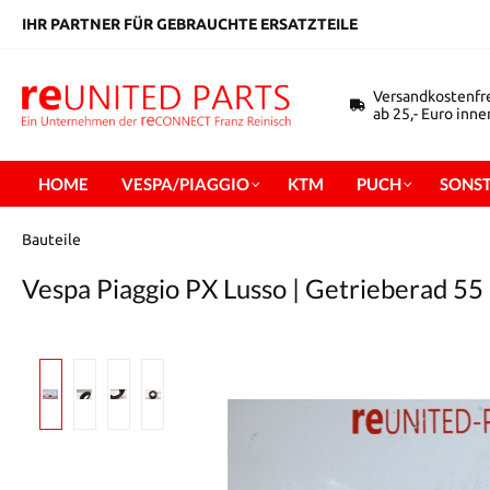
inhalt springen
IHR PARTNER FÜR GEBRAUCHTE ERSATZTEILE
Versandkostenfr
ab 25,- Euro inn
HOME
VESPA/PIAGGIO
KTM
PUCH
SONST
Bauteile
Vespa Piaggio PX Lusso | Getrieberad 55