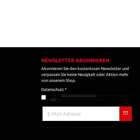
NEWSLETTER ABONNIEREN
Abonnieren Sie den kostenlosen Newsletter und
verpassen Sie keine Neuigkeit oder Aktion mehr
von unserem Shop.
Datenschutz *
Ich habe die
Datenschutzbestimmungen
zur Kenntnis genommen und
die
AGB
gelesen und bin mit ihnen einverstanden.
Die mit einem Stern (*) markierten Felder sind Pflichtfelder.