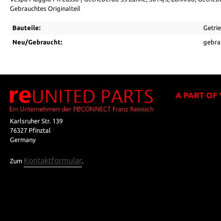
Gebrauchtes Originalteil
Bauteile:
Getri
Neu/Gebraucht:
gebra
A PART OF
Karlsruher Str. 139
76327 Pfinztal
Germany
Kontaktformular
Zum
.