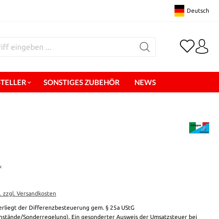
Deutsch
STELLER
SONSTIGES ZUBEHÖR
NEWS
*
t. zzgl. Versandkosten
erliegt der Differenzbesteuerung gem. § 25a UStG
stände/Sonderregelung). Ein gesonderter Ausweis der Umsatzsteuer bei