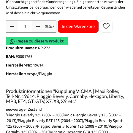
(Gebrauchtgegenstände/Sonderregelung). Ein gesonderter Ausweis der
Umsatzsteuer bei gebrauchten oder wiederaufbereiteten Gegenständen
wird deshalb nicht vorgenommen.
Anzahl
In den Warenkorb
Stück
Fragen zu diesem Produkt
Produktnummer:
RP-272
EAN:
90001765
Hersteller-Nr.:
19614
Hersteller:
Vespa/Piaggio
Produktinformationen "Kupplung VICMA | Maxi Roller,
Teil-Nr. 19614, Piaggio Beverly, Carnaby, Hexagon, Liberty,
MP3, ET4, GT, GTV, X7, X8, X9, etc."
neuwertiger Zustand
'Piaggio Beverly 125 (2007 – 2008)/Mic Piaggio Beverly 125 (2007 –
2013)/Piaggio Beverly RST 125 (2004 – 2007)/Piaggio Beverly Sport
125 (2007 – 2008)/Piaggio Beverly Tourer 125 (2008 – 2010)/Piaggio
Carnaby 125 (2007 – 2010)/Piaggio Hexagon GTX 125 (2000 –