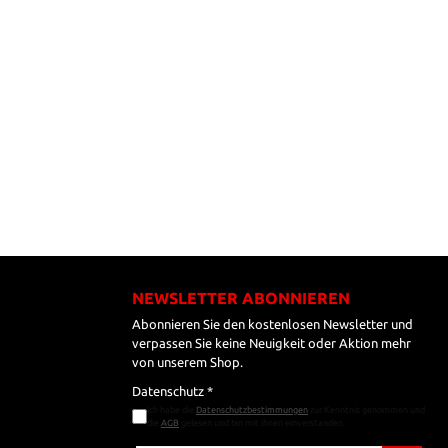
NEWSLETTER ABONNIEREN
Abonnieren Sie den kostenlosen Newsletter und
verpassen Sie keine Neuigkeit oder Aktion mehr
von unserem Shop.
Datenschutz *
Ich habe die
Datenschutzbestimmungen
zur Kenntnis genommen und
die
AGB
gelesen und bin mit ihnen einverstanden.