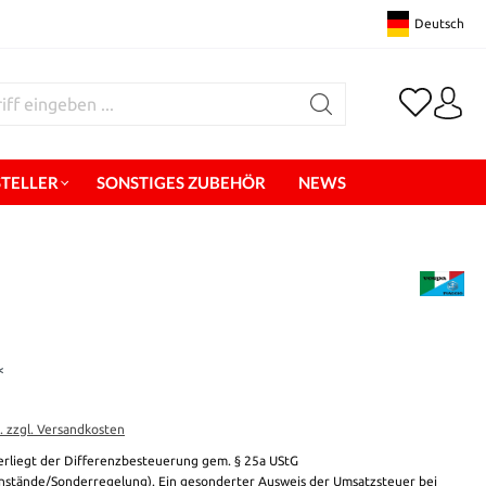
Deutsch
STELLER
SONSTIGES ZUBEHÖR
NEWS
*
t. zzgl. Versandkosten
erliegt der Differenzbesteuerung gem. § 25a UStG
stände/Sonderregelung). Ein gesonderter Ausweis der Umsatzsteuer bei