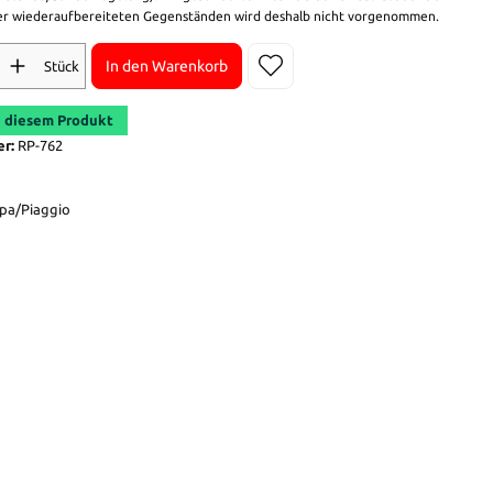
r wiederaufbereiteten Gegenständen wird deshalb nicht vorgenommen.
In den Warenkorb
Stück
 diesem Produkt
er:
RP-762
pa/Piaggio