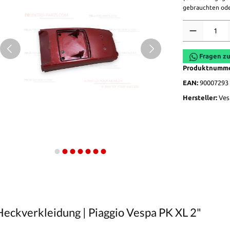
gebrauchten ode
Anzahl
Fragen zu
Produktnumm
EAN:
90007293
Hersteller:
Ves
eckverkleidung | Piaggio Vespa PK XL 2"