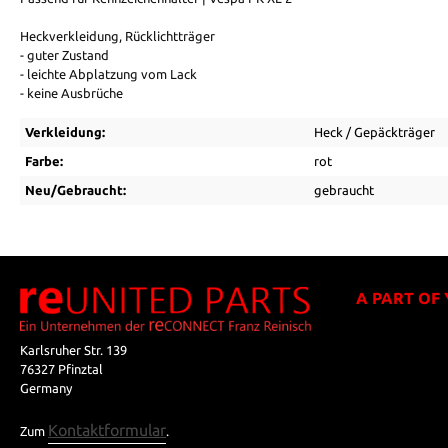
Heckverkleidung, Rücklichtträger
- guter Zustand
- leichte Abplatzung vom Lack
- keine Ausbrüche
Verkleidung:
Heck / Gepäckträger
Farbe:
rot
Neu/Gebraucht:
gebraucht
A PART OF
Karlsruher Str. 139
76327 Pfinztal
Germany
Kontaktformular
Zum
.