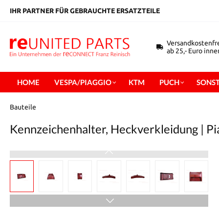
inhalt springen
IHR PARTNER FÜR GEBRAUCHTE ERSATZTEILE
Versandkostenfr
ab 25,- Euro inn
HOME
VESPA/PIAGGIO
KTM
PUCH
SONST
Bauteile
Kennzeichenhalter, Heckverkleidung | Pi