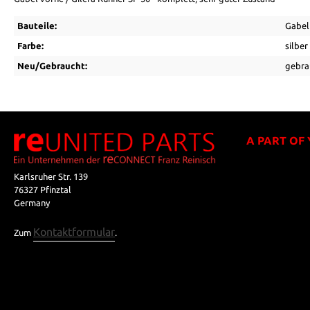
Bauteile:
Gabel
Farbe:
silber
Neu/Gebraucht:
gebra
A PART OF
Karlsruher Str. 139
76327 Pfinztal
Germany
Kontaktformular
Zum
.