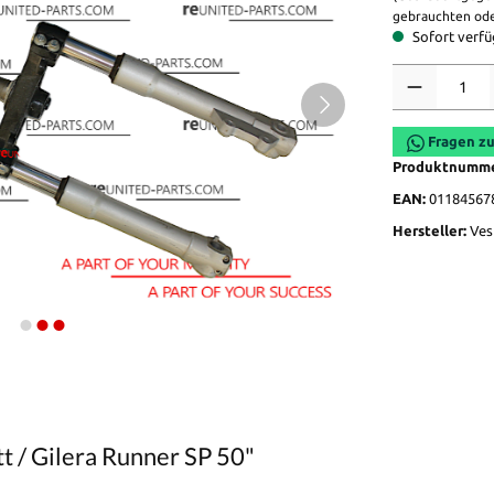
gebrauchten ode
Sofort verfüg
Anzahl
Fragen zu
Produktnumm
EAN:
01184567
Hersteller:
Ves
t / Gilera Runner SP 50"