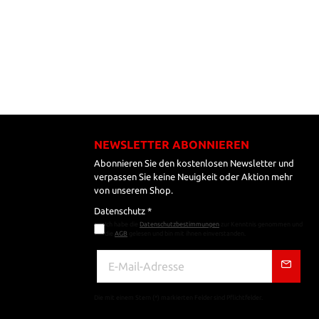
NEWSLETTER ABONNIEREN
Abonnieren Sie den kostenlosen Newsletter und
verpassen Sie keine Neuigkeit oder Aktion mehr
von unserem Shop.
Datenschutz *
Ich habe die
Datenschutzbestimmungen
zur Kenntnis genommen und
die
AGB
gelesen und bin mit ihnen einverstanden.
Die mit einem Stern (*) markierten Felder sind Pflichtfelder.