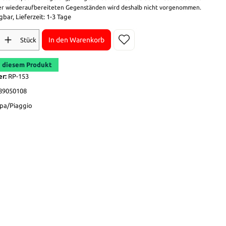
r wiederaufbereiteten Gegenständen wird deshalb nicht vorgenommen.
bar, Lieferzeit: 1-3 Tage
In den Warenkorb
Stück
 diesem Produkt
er:
RP-153
89050108
pa/Piaggio