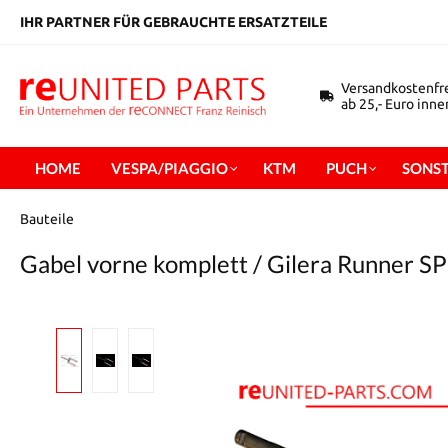
inhalt springen
IHR PARTNER FÜR GEBRAUCHTE ERSATZTEILE
Versandkostenfr
ab 25,- Euro inn
HOME
VESPA/PIAGGIO
KTM
PUCH
SONST
Bauteile
Gabel vorne komplett / Gilera Runner SP