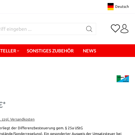
Deutsch
STELLER
SONSTIGES ZUBEHÖR
NEWS
€*
t. zzgl. Versandkosten
erliegt der Differenzbesteuerung gem. § 25a UStG
stände/Sonderregelung). Ein gesonderter Ausweis der Umsatzsteuer bei