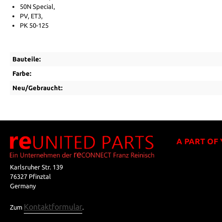
50N Special,
PV, ET3,
PK 50-125
Bauteile:
Farbe:
Neu/Gebraucht:
A PART OF
Karlsruher Str. 139
76327 Pfinztal
Germany
Kontaktformular
Zum
.