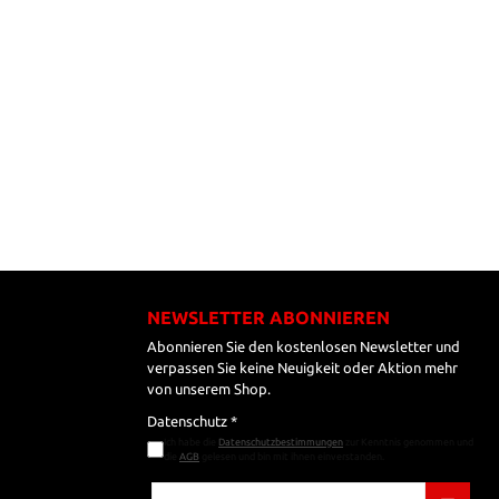
NEWSLETTER ABONNIEREN
Abonnieren Sie den kostenlosen Newsletter und
verpassen Sie keine Neuigkeit oder Aktion mehr
von unserem Shop.
Datenschutz *
Ich habe die
Datenschutzbestimmungen
zur Kenntnis genommen und
die
AGB
gelesen und bin mit ihnen einverstanden.