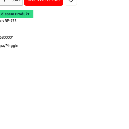
 diesem Produkt
er:
RP-975
5800001
pa/Piaggio