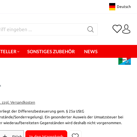
Deutsch
STELLER
SONSTIGES ZUBEHÖR
NEWS
*
t. zzgl. Versandkosten
erliegt der Differenzbesteuerung gem. § 25a UStG
stände/Sonderregelung). Ein gesonderter Ausweis der Umsatzsteuer bei
r wiederaufbereiteten Gegenständen wird deshalb nicht vorgenommen.
In den Warenkorb
Stück