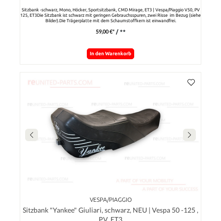
Sitzbank -schwarz, Mono, Höcker, Sportsitzbank, CMD Mirage, ET3 | Vespa/Piaggio V50, PV
125, ET3Die Sitzbank ist schwarz mit geringen Gebrauchsspuren, zwei Risse im Bezug (siehe
Bilder).Die Trägerplatte mit dem Schaumstoffkern ist einwandfrei.
59,00 €*
/ **
In den Warenkorb
VESPA/PIAGGIO
Sitzbank "Yankee" Giuliari, schwarz, NEU | Vespa 50 -125 ,
PV, ET3