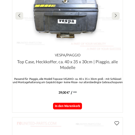
VESPA/PIAGGIO
Top Case, Heckkoffer, ca. 40 x 35 x 30cm | Piaggio, alle
Modelle
Passend für Piaggio, alle Modell Topcase VIGANO- ca. 40 x 35 x 30cm groß - mit Schlüssel
und Montagehalterung am Gepäckträger- keine Risse- nur altersbedingte Gebrauchsspuren
39,00 €*
/ **
In den Warenkorb