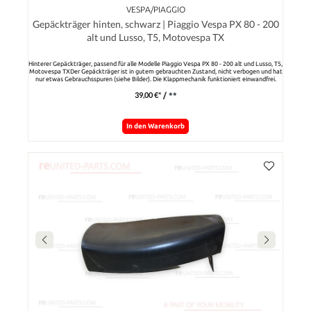
VESPA/PIAGGIO
Gepäckträger hinten, schwarz | Piaggio Vespa PX 80 - 200
alt und Lusso, T5, Motovespa TX
Hinterer Gepäckträger, passend für alle Modelle Piaggio Vespa PX 80 - 200 alt und Lusso, T5,
Motovespa TXDer Gepäckträger ist in gutem gebrauchten Zustand, nicht verbogen und hat
nur etwas Gebrauchsspuren (siehe Bilder). Die Klappmechanik funktioniert einwandfrei.
39,00 €*
/ **
In den Warenkorb