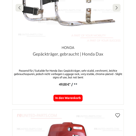
HONDA
Gepäckträger, gebraucht | Honda Dax
Passend für / Suitable for Honda Dax Gepäckträger, sehr stabil, verchromt, leichte
gebrauchsspuren, jedoch nicht verbogen Luggage rack, very stable, chrome-plated - Slight
signs of use, but not bent
49,00 €*
/ **
In den Warenkorb