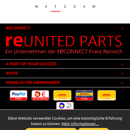
1
2
3
RECONNECT
A PART OF YOUR SUCCESS
INFOS
NEWSLETTER ABONNIEREN
Diese Website verwendet Cookies, um eine bestmögliche Erfahrung
Versandkosten
* Alle Preise inkl. gesetzl. Mehrwertsteuer zzgl.
.
bieten zu können.
Mehr Informationen ...
Innerhalb Deutschlands - Versandkostenfrei ab 25,00 Euro Warenwert.