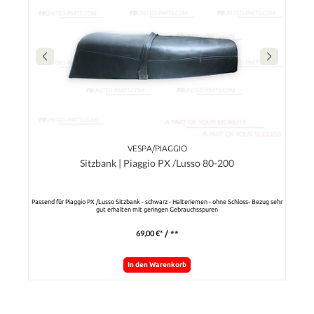
VESPA/PIAGGIO
Sitzbank | Piaggio PX /Lusso 80-200
Passend für Piaggio PX /Lusso Sitzbank - schwarz - Halteriemen - ohne Schloss- Bezug sehr
gut erhalten mit geringen Gebrauchsspuren
69,00 €*
/ **
In den Warenkorb