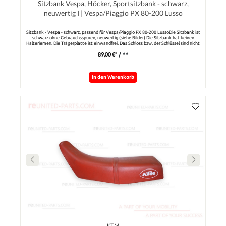
Sitzbank Vespa, Höcker, Sportsitzbank - schwarz,
neuwertig I | Vespa/Piaggio PX 80-200 Lusso
Sitzbank - Vespa - schwarz, passend für Vespa/Piaggio PX 80-200 LussoDie Sitzbank ist
schwarz ohne Gebrauchsspuren, neuwertig (siehe Bilder).Die Sitzbank hat keinen
Halteriemen. Die Trägerplatte ist einwandfrei. Das Schloss bzw. der Schlüssel sind nicht
dabei.
89,00 €*
/ **
In den Warenkorb
KTM