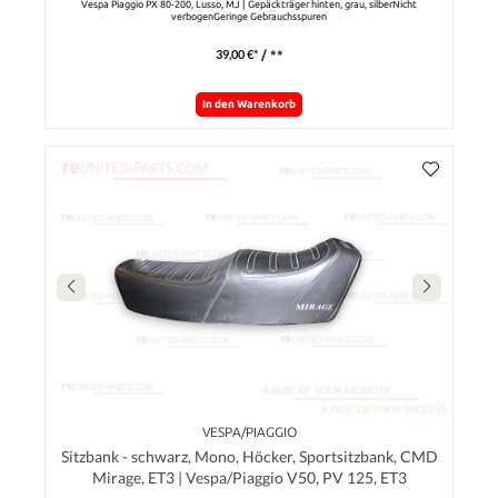
Vespa Piaggio PX 80-200, Lusso, MJ | Gepäckträger hinten, grau, silberNicht
verbogenGeringe Gebrauchsspuren
39,00 €*
/ **
In den Warenkorb
VESPA/PIAGGIO
Sitzbank - schwarz, Mono, Höcker, Sportsitzbank, CMD
Mirage, ET3 | Vespa/Piaggio V50, PV 125, ET3