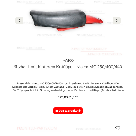
MAICO
Sitzbank mit hinterem Kotflügel | Maico MC 250/400/440
Passend für Maico MC 250/400/440Sitzbank, gebraucht mit hinterem Kotflügel - Der
Sitzkern der Sitzbank ist in gutem Zustand- Der Bezug ist an einigen Stellen etwas gerissen-
Die Trägerplatte ist in Ordnung und nicht gerissen- Der hintere Kotflügel (Acerbis) hat einen
kleinen Ausbruch
129,00 €*
/ **
In den Warenkorb