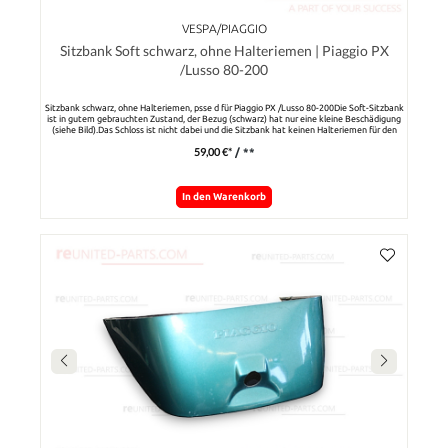
VESPA/PIAGGIO
Sitzbank Soft schwarz, ohne Halteriemen | Piaggio PX
/Lusso 80-200
Sitzbank schwarz, ohne Halteriemen, psse d für Piaggio PX /Lusso 80-200Die Soft-Sitzbank
ist in gutem gebrauchten Zustand, der Bezug (schwarz) hat nur eine kleine Beschädigung
(siehe Bild).Das Schloss ist nicht dabei und die Sitzbank hat keinen Halteriemen für den
Beifahrer.
59,00 €*
/ **
In den Warenkorb