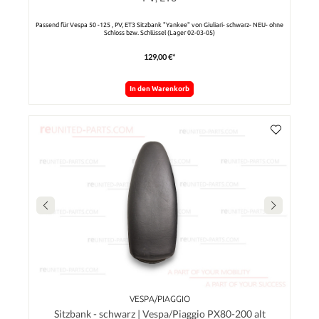
Passend für Vespa 50 -125 , PV, ET3 Sitzbank "Yankee" von Giuliari- schwarz- NEU- ohne
Schloss bzw. Schlüssel (Lager 02-03-05)
129,00 €*
In den Warenkorb
VESPA/PIAGGIO
Sitzbank - schwarz | Vespa/Piaggio PX80-200 alt