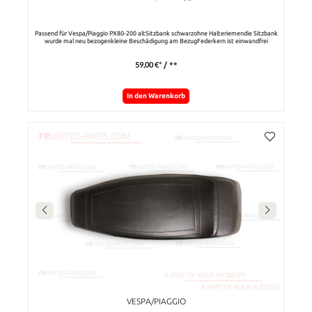
Passend für Vespa/Piaggio PX80-200 altSitzbank schwarzohne Halteriemendie Sitzbank
wurde mal neu bezogenkleine Beschädigung am BezugFederkern ist einwandfrei
59,00 €*
/ **
In den Warenkorb
VESPA/PIAGGIO