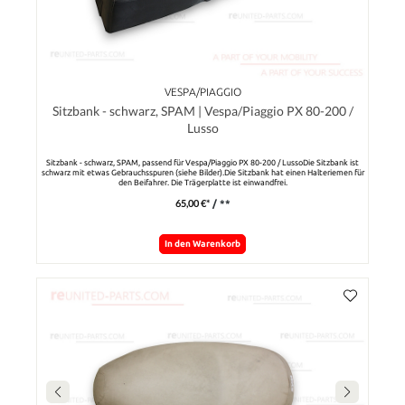
VESPA/PIAGGIO
Sitzbank - schwarz, SPAM | Vespa/Piaggio PX 80-200 /
Lusso
Sitzbank - schwarz, SPAM, passend für Vespa/Piaggio PX 80-200 / LussoDie Sitzbank ist
schwarz mit etwas Gebrauchsspuren (siehe Bilder).Die Sitzbank hat einen Halteriemen für
den Beifahrer. Die Trägerplatte ist einwandfrei.
65,00 €*
/ **
In den Warenkorb