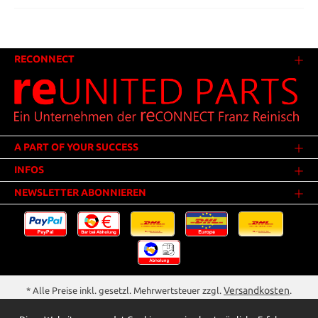
RECONNECT
A PART OF YOUR SUCCESS
INFOS
NEWSLETTER ABONNIEREN
Versandkosten
* Alle Preise inkl. gesetzl. Mehrwertsteuer zzgl.
.
Innerhalb Deutschlands - Versandkostenfrei ab 25,00 Euro Warenwert.