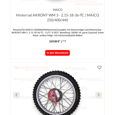
MAICO
Hinterrad AKRONT WM 3 - 2.15-18-36-TC | MAICO
250/400/440
Passend für MAICO 250/400/440Hinterrad komplett mit Bremsträger und Hinterachse
AKRONT WM 3- 2.15-18-36-TC- 11/77- E-DOT- Bereifung 130/90-18- guter Zustand- keine
Risse- andere Felge- mit Kettenrad(siehe Bilder)
169,00 €*
/ **
In den Warenkorb