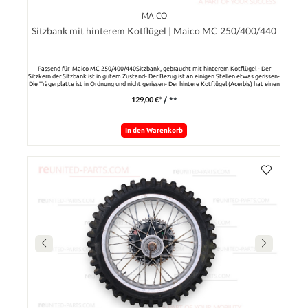
MAICO
Sitzbank mit hinterem Kotflügel | Maico MC 250/400/440
Passend für Maico MC 250/400/440Sitzbank, gebraucht mit hinterem Kotflügel - Der
Sitzkern der Sitzbank ist in gutem Zustand- Der Bezug ist an einigen Stellen etwas gerissen-
Die Trägerplatte ist in Ordnung und nicht gerissen- Der hintere Kotflügel (Acerbis) hat einen
kleinen Ausbruch
129,00 €*
/ **
In den Warenkorb