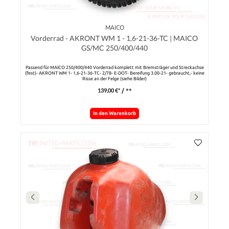
MAICO
Vorderrad - AKRONT WM 1 - 1,6-21-36-TC | MAICO
GS/MC 250/400/440
Passend für MAICO 250/400/440 Vorderrad komplett mit Bremsträger und Streckachse
(fest)- AKRONT WM 1- 1,6-21-36-TC- 2/78- E-DOT- Bereifung 3.00-21- gebraucht,- keine
Risse an der Felge (siehe Bilder)
139,00 €*
/ **
In den Warenkorb