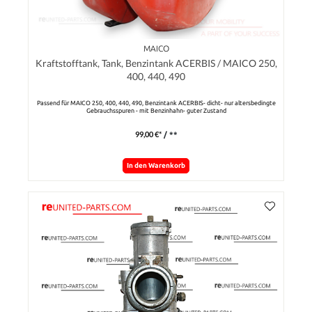
MAICO
Kraftstofftank, Tank, Benzintank ACERBIS / MAICO 250,
400, 440, 490
Passend für MAICO 250, 400, 440, 490, Benzintank ACERBIS- dicht- nur altersbedingte
Gebrauchsspuren - mit Benzinhahn- guter Zustand
99,00 €*
/ **
In den Warenkorb