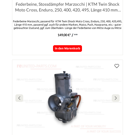
Federbeine, Stossdämpfer Marzocchi | KTM Twin Shock
Moto Cross, Enduro, 250, 400, 420, 495, Länge 410 mm I
passend ggf. auch für andere Marken, Maico, Puch, Husq
varna, etc.
Federbeine Marzocchi, passend für KTM Twin Shock Moto Cross, Enduro, 250, 400, 420,495,
Länge 410 mm, passend ggf. auch für andere Marken, Maico, Puch, Husqvarna, etc.- guter
gebrauchter Zustand, ggf. zum Überholen- Länge der Federbeine von Mitte Auge zu Mitte
Auge 410 mm- Augenbohrung 8 mm- Die Gummis in den Augen müssen ersetzt werden
149,00 €*
/ **
In den Warenkorb