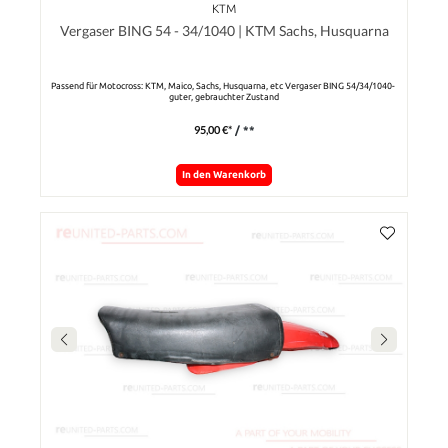
KTM
Vergaser BING 54 - 34/1040 | KTM Sachs, Husquarna
Passend für Motocross: KTM, Maico, Sachs, Husquarna, etc Vergaser BING 54/34/1040-
guter, gebrauchter Zustand
95,00 €*
/ **
In den Warenkorb