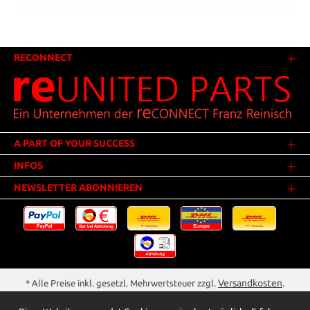
RECONNECT
A PART OF YOUR SUCCESS
INFOS
NEWSLETTER ABONNIEREN
Versandkosten
* Alle Preise inkl. gesetzl. Mehrwertsteuer zzgl.
.
Innerhalb Deutschlands - Versandkostenfrei ab 25,00 Euro Warenwert.