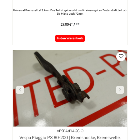
Universal Bremssattel 3.2mmDas Teil ist gebraucht und in einem guten Zustand.Mitte Loch
bis Mitte Loch 72mm
29,00 €*
/ **
In den Warenkorb
VESPA/PIAGGIO
Vespa Piaggio PX 80-200 | Bremsnocke, Bremswelle,