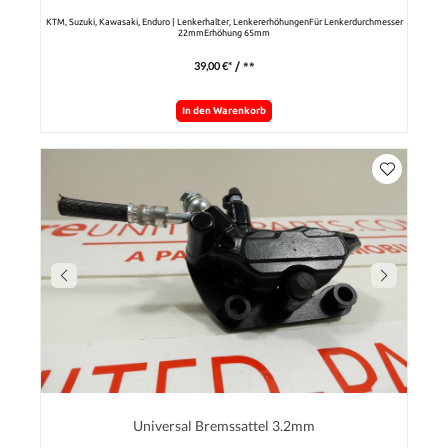
KTM, Suzuki, Kawasaki, Enduro | Lenkerhalter, LenkererhöhungenFür Lenkerdurchmesser
22mmErhöhung 65mm
39,00 €*
/ **
In den Warenkorb
Universal Bremssattel 3.2mm