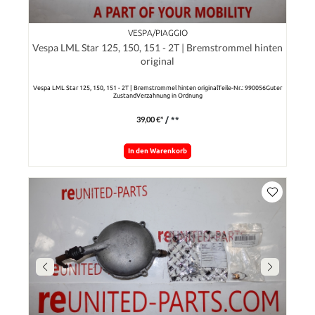
VESPA/PIAGGIO
Vespa LML Star 125, 150, 151 - 2T | Bremstrommel hinten
original
Vespa LML Star 125, 150, 151 - 2T | Bremstrommel hinten originalTeile-Nr.: 990056Guter
ZustandVerzahnung in Ordnung
39,00 €*
/ **
In den Warenkorb