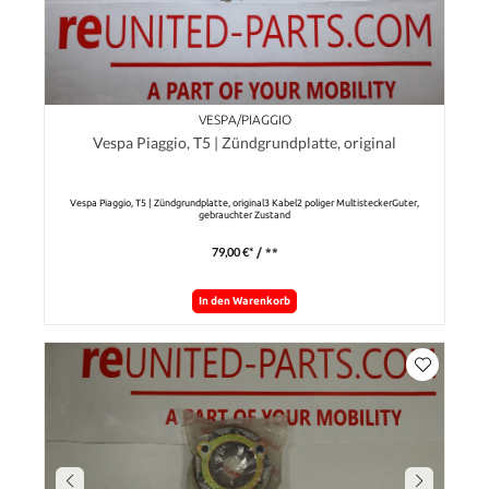
VESPA/PIAGGIO
Vespa Piaggio, T5 | Zündgrundplatte, original
Vespa Piaggio, T5 | Zündgrundplatte, original3 Kabel2 poliger MultisteckerGuter,
gebrauchter Zustand
79,00 €*
/ **
In den Warenkorb