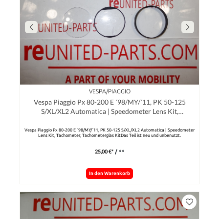
VESPA/PIAGGIO
Vespa Piaggio Px 80-200 E ´98/MY/´11, PK 50-125
S/XL/XL2 Automatica | Speedometer Lens Kit,
Tachometer, Tachometerglas Kit
Vespa Piaggio Px 80-200 E ´98/MY/´11, PK 50-125 S/XL/XL2 Automatica | Speedometer
Lens Kit, Tachometer, Tachometerglas KitDas Teil ist neu und unbenutzt.
25,00 €*
/ **
In den Warenkorb