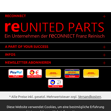
RECONNECT
A PART OF YOUR SUCCESS
INFOS
NEWSLETTER ABONNIEREN
Versandkosten
* Alle Preise inkl. gesetzl. Mehrwertsteuer zzgl.
.
Innerhalb Deutschlands - Versandkostenfrei ab 25,00 Euro Warenwert.
Diese Website verwendet Cookies, um eine bestmögliche Erfahrung
** Der Verkauf unterliegt der Differenzbesteuerung gem. § 25a UStG