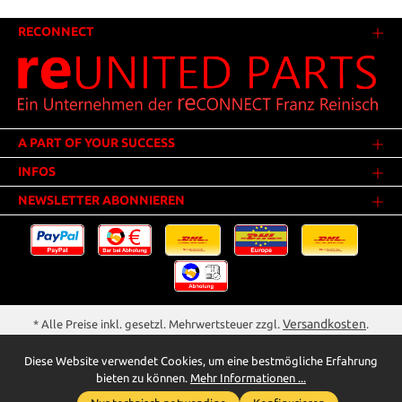
RECONNECT
A PART OF YOUR SUCCESS
INFOS
NEWSLETTER ABONNIEREN
Versandkosten
* Alle Preise inkl. gesetzl. Mehrwertsteuer zzgl.
.
Innerhalb Deutschlands - Versandkostenfrei ab 25,00 Euro Warenwert.
Diese Website verwendet Cookies, um eine bestmögliche Erfahrung
** Der Verkauf unterliegt der Differenzbesteuerung gem. § 25a UStG
bieten zu können.
Mehr Informationen ...
(Gebrauchtgegenstände/Sonderregelung). Ein gesonderter Ausweis der