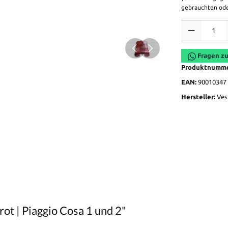
gebrauchten ode
Anzahl
Fragen zu
Produktnumm
EAN:
90010347
Hersteller:
Ves
t | Piaggio Cosa 1 und 2"