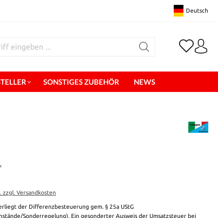
Deutsch
STELLER
SONSTIGES ZUBEHÖR
NEWS
*
t. zzgl. Versandkosten
erliegt der Differenzbesteuerung gem. § 25a UStG
stände/Sonderregelung). Ein gesonderter Ausweis der Umsatzsteuer bei