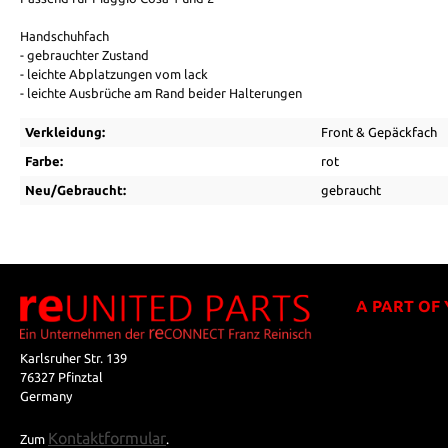
Handschuhfach
- gebrauchter Zustand
- leichte Abplatzungen vom lack
- leichte Ausbrüche am Rand beider Halterungen
Verkleidung:
Front & Gepäckfach
Farbe:
rot
Neu/Gebraucht:
gebraucht
A PART OF
Karlsruher Str. 139
76327 Pfinztal
Germany
Kontaktformular
Zum
.