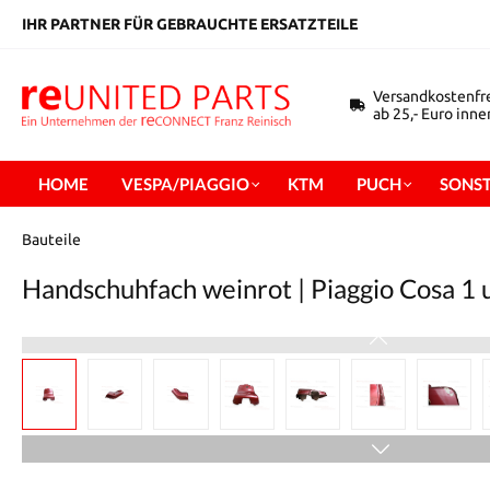
inhalt springen
IHR PARTNER FÜR GEBRAUCHTE ERSATZTEILE
Versandkostenfr
ab 25,- Euro inn
HOME
VESPA/PIAGGIO
KTM
PUCH
SONST
Bauteile
Handschuhfach weinrot | Piaggio Cosa 1 