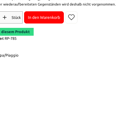
r wiederaufbereiteten Gegenständen wird deshalb nicht vorgenommen.
In den Warenkorb
Stück
 diesem Produkt
er:
RP-785
pa/Piaggio