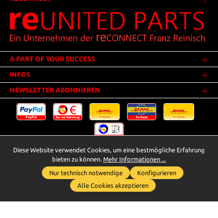
A PART OF YOUR SUCCESS
INFOS
NEWSLETTER ABONNIEREN
Diese Website verwendet Cookies, um eine bestmögliche Erfahrung
Versandkosten
* Alle Preise inkl. gesetzl. Mehrwertsteuer zzgl.
.
bieten zu können.
Mehr Informationen ...
Innerhalb Deutschlands - Versandkostenfrei ab 25,00 Euro Warenwert.
Nur technisch notwendige
Konfigurieren
Whatsapp für Anfragen
** Der Verkauf unterliegt der Differenzbesteuerung gem. § 25a UStG
Alle Cookies akzeptieren
(Gebrauchtgegenstände/Sonderregelung). Ein gesonderter Ausweis der
Umsatzsteuer bei gebrauchten oder wiederaufbereiteten Gegenständen
wird deshalb nicht vorgenommen.