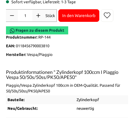
Sofort verfügbar, Lieferzeit: 1-3 Tage
Anzahl
In den Warenkorb
Stück
Fragen zu diesem Produkt
Produktnummer:
RP-144
EAN:
0118456790003810
Hersteller:
Vespa/Piaggio
Produktinformationen " Zylinderkopf 100ccm I Piaggio
Vespa 50/50s/50ss/PK50/APE50"
Piaggio/Vespa Zylinderkopf 100ccm in OEM-Qualität. Passend für
50/50s/50ss/PK50/APE50
Bauteile:
Zylinderkopf
Neu/Gebraucht:
neuwertig