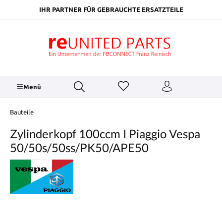
inhalt springen
IHR PARTNER FÜR GEBRAUCHTE ERSATZTEILE
Menü
Bauteile
Zylinderkopf 100ccm I Piaggio Vespa
50/50s/50ss/PK50/APE50