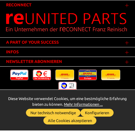
RECONNECT
A PART OF YOUR SUCCESS
INFOS
NEWSLETTER ABONNIEREN
Diese Website verwendet Cookies, um eine bestmögliche Erfahrung
Versandkosten
* Alle Preise inkl. gesetzl. Mehrwertsteuer zzgl.
.
bieten zu können.
Mehr Informationen ...
Innerhalb Deutschlands - Versandkostenfrei ab 25,00 Euro Warenwert.
Nur technisch notwendige
Konfigurieren
Whatsapp für Anfragen
** Der Verkauf unterliegt der Differenzbesteuerung gem. § 25a UStG
Alle Cookies akzeptieren
(Gebrauchtgegenstände/Sonderregelung). Ein gesonderter Ausweis der
Umsatzsteuer bei gebrauchten oder wiederaufbereiteten Gegenständen