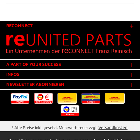
RECONNECT
A PART OF YOUR SUCCESS
INFOS
NEWSLETTER ABONNIEREN
Versandkosten
* Alle Preise inkl. gesetzl. Mehrwertsteuer zzgl.
.
Innerhalb Deutschlands - Versandkostenfrei ab 25,00 Euro Warenwert.