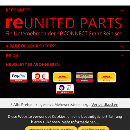
RECONNECT
A PART OF YOUR SUCCESS
INFOS
NEWSLETTER ABONNIEREN
Versandkosten
* Alle Preise inkl. gesetzl. Mehrwertsteuer zzgl.
.
Innerhalb Deutschlands - Versandkostenfrei ab 25,00 Euro Warenwert.
Diese Website verwendet Cookies, um eine bestmögliche Erfahrung
** Der Verkauf unterliegt der Differenzbesteuerung gem. § 25a UStG
bieten zu können.
Mehr Informationen ...
(Gebrauchtgegenstände/Sonderregelung). Ein gesonderter Ausweis der