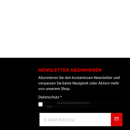
NEWSLETTER ABONNIEREN
Abonnieren Sie den kostenlosen Newsletter und
verpassen Sie keine Neuigkeit oder Aktion mehr
von unserem Shop.
Datenschutz *
Ich habe die
Datenschutzbestimmungen
zur Kenntnis genommen und
die
AGB
gelesen und bin mit ihnen einverstanden.