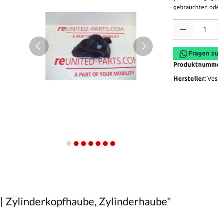
gebrauchten ode
Anzahl
Fragen zu
Produktnumm
Hersteller:
Ves
| Zylinderkopfhaube, Zylinderhaube"