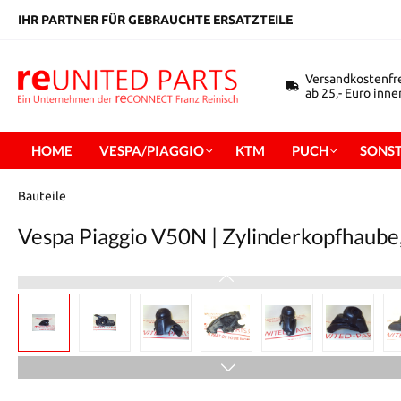
inhalt springen
IHR PARTNER FÜR GEBRAUCHTE ERSATZTEILE
Versandkostenfr
ab 25,- Euro inn
HOME
VESPA/PIAGGIO
KTM
PUCH
SONST
Bauteile
Vespa Piaggio V50N | Zylinderkopfhaube