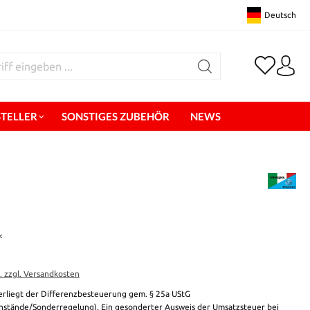
Deutsch
STELLER
SONSTIGES ZUBEHÖR
NEWS
*
t. zzgl. Versandkosten
erliegt der Differenzbesteuerung gem. § 25a UStG
stände/Sonderregelung). Ein gesonderter Ausweis der Umsatzsteuer bei