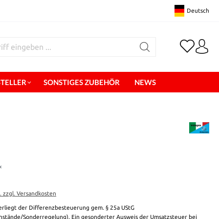
Deutsch
STELLER
SONSTIGES ZUBEHÖR
NEWS
*
t. zzgl. Versandkosten
erliegt der Differenzbesteuerung gem. § 25a UStG
stände/Sonderregelung). Ein gesonderter Ausweis der Umsatzsteuer bei