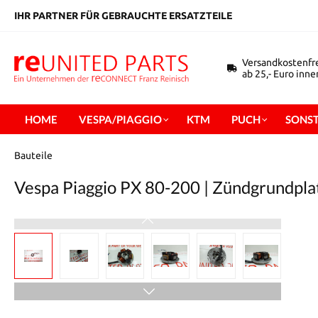
inhalt springen
IHR PARTNER FÜR GEBRAUCHTE ERSATZTEILE
Versandkostenfr
ab 25,- Euro inn
HOME
VESPA/PIAGGIO
KTM
PUCH
SONST
Bauteile
Vespa Piaggio PX 80-200 | Zündgrundpla