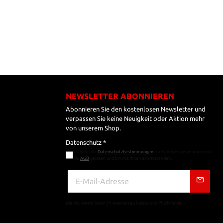
NEWSLETTER ABONNIEREN
Abonnieren Sie den kostenlosen Newsletter und
verpassen Sie keine Neuigkeit oder Aktion mehr
von unserem Shop.
Datenschutz *
Ich habe die
Datenschutzbestimmungen
zur Kenntnis genommen und
die
AGB
gelesen und bin mit ihnen einverstanden.
Die mit einem Stern (*) markierten Felder sind Pflichtfelder.