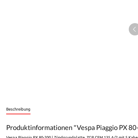
Beschreibung
Produktinformationen "Vespa Piaggio PX 80
Vespa Piaggio PX 80-200 | Zündgrundplatte, ZGP CEM 135 A/2 mit 5 Kabe