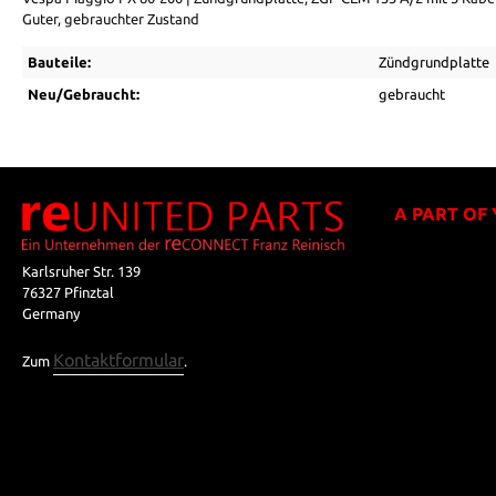
Guter, gebrauchter Zustand
Bauteile:
Zündgrundplatte
Neu/Gebraucht:
gebraucht
A PART OF
Karlsruher Str. 139
76327 Pfinztal
Germany
Kontaktformular
Zum
.