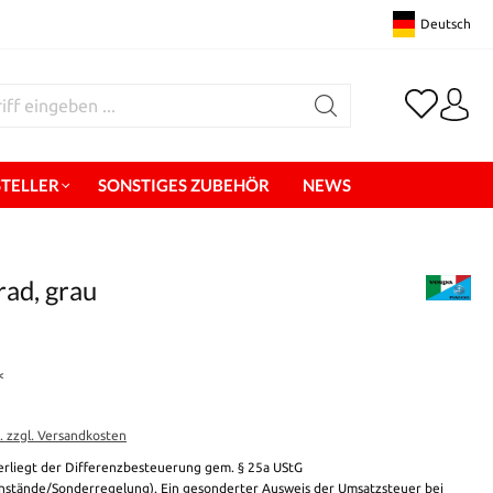
Deutsch
STELLER
SONSTIGES ZUBEHÖR
NEWS
ad, grau
*
t. zzgl. Versandkosten
erliegt der Differenzbesteuerung gem. § 25a UStG
stände/Sonderregelung). Ein gesonderter Ausweis der Umsatzsteuer bei