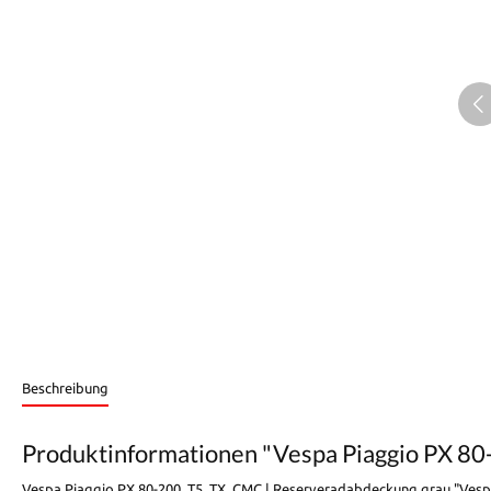
Beschreibung
Produktinformationen "Vespa Piaggio PX 80
Vespa Piaggio PX 80-200, T5, TX, CMC | Reserveradabdeckung grau "Ves