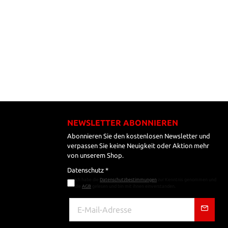
NEWSLETTER ABONNIEREN
Abonnieren Sie den kostenlosen Newsletter und
verpassen Sie keine Neuigkeit oder Aktion mehr
von unserem Shop.
Datenschutz *
Ich habe die
Datenschutzbestimmungen
zur Kenntnis genommen und
die
AGB
gelesen und bin mit ihnen einverstanden.