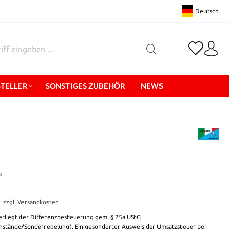
Deutsch
STELLER
SONSTIGES ZUBEHÖR
NEWS
*
t. zzgl. Versandkosten
erliegt der Differenzbesteuerung gem. § 25a UStG
stände/Sonderregelung). Ein gesonderter Ausweis der Umsatzsteuer bei