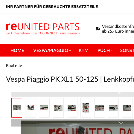
inhalt springen
IHR PARTNER FÜR GEBRAUCHTE ERSATZTEILE
Versandkostenfr
ab 25,- Euro inn
HOME
VESPA/PIAGGIO
KTM
PUCH
SONST
Bauteile
Vespa Piaggio PK XL1 50-125 | Lenkkopfu