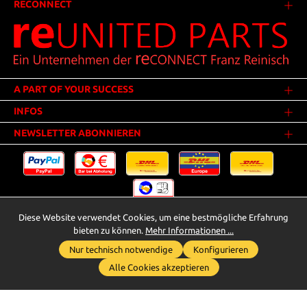
RECONNECT
A PART OF YOUR SUCCESS
INFOS
NEWSLETTER ABONNIEREN
Diese Website verwendet Cookies, um eine bestmögliche Erfahrung
Versandkosten
* Alle Preise inkl. gesetzl. Mehrwertsteuer zzgl.
.
bieten zu können.
Mehr Informationen ...
Innerhalb Deutschlands - Versandkostenfrei ab 25,00 Euro Warenwert.
Nur technisch notwendige
Konfigurieren
Whatsapp für Anfragen
** Der Verkauf unterliegt der Differenzbesteuerung gem. § 25a UStG
Alle Cookies akzeptieren
(Gebrauchtgegenstände/Sonderregelung). Ein gesonderter Ausweis der
Umsatzsteuer bei gebrauchten oder wiederaufbereiteten Gegenständen
wird deshalb nicht vorgenommen.