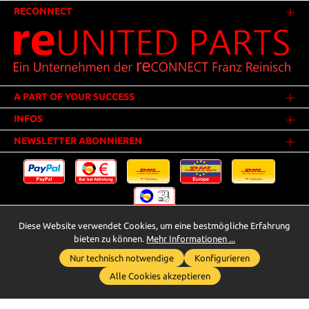
RECONNECT
A PART OF YOUR SUCCESS
INFOS
NEWSLETTER ABONNIEREN
Diese Website verwendet Cookies, um eine bestmögliche Erfahrung
Versandkosten
* Alle Preise inkl. gesetzl. Mehrwertsteuer zzgl.
.
bieten zu können.
Mehr Informationen ...
Innerhalb Deutschlands - Versandkostenfrei ab 25,00 Euro Warenwert.
Nur technisch notwendige
Konfigurieren
Whatsapp für Anfragen
** Der Verkauf unterliegt der Differenzbesteuerung gem. § 25a UStG
Alle Cookies akzeptieren
(Gebrauchtgegenstände/Sonderregelung). Ein gesonderter Ausweis der
Umsatzsteuer bei gebrauchten oder wiederaufbereiteten Gegenständen