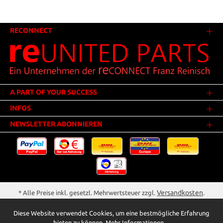
RECONNECT
A PART OF YOUR SUCCESS
INFOS
NEWSLETTER ABONNIEREN
Versandkosten
* Alle Preise inkl. gesetzl. Mehrwertsteuer zzgl.
.
Innerhalb Deutschlands - Versandkostenfrei ab 25,00 Euro Warenwert.
Diese Website verwendet Cookies, um eine bestmögliche Erfahrung
** Der Verkauf unterliegt der Differenzbesteuerung gem. § 25a UStG
bieten zu können.
Mehr Informationen ...