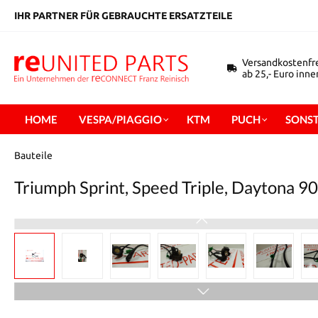
inhalt springen
IHR PARTNER FÜR GEBRAUCHTE ERSATZTEILE
Versandkostenfr
ab 25,- Euro inn
HOME
VESPA/PIAGGIO
KTM
PUCH
SONST
Bauteile
Triumph Sprint, Speed Triple, Daytona 900