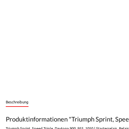
Beschreibung
Produktinformationen "Triumph Sprint, Speed 
Triumph Sprint, Speed Triple, Daytona 900, 955, 1050 | Starterrelais, Relai