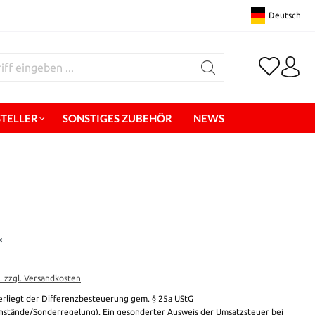
Deutsch
STELLER
SONSTIGES ZUBEHÖR
NEWS
r
*
t. zzgl. Versandkosten
erliegt der Differenzbesteuerung gem. § 25a UStG
stände/Sonderregelung). Ein gesonderter Ausweis der Umsatzsteuer bei