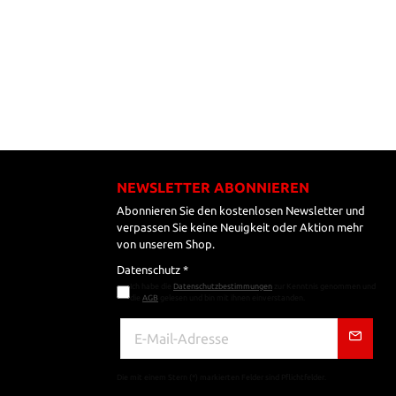
NEWSLETTER ABONNIEREN
Abonnieren Sie den kostenlosen Newsletter und
verpassen Sie keine Neuigkeit oder Aktion mehr
von unserem Shop.
Datenschutz *
Ich habe die
Datenschutzbestimmungen
zur Kenntnis genommen und
die
AGB
gelesen und bin mit ihnen einverstanden.
Die mit einem Stern (*) markierten Felder sind Pflichtfelder.