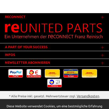
RECONNECT
A PART OF YOUR SUCCESS
INFOS
NEWSLETTER ABONNIEREN
Versandkosten
* Alle Preise inkl. gesetzl. Mehrwertsteuer zzgl.
.
Innerhalb Deutschlands - Versandkostenfrei ab 25,00 Euro Warenwert.
Diese Website verwendet Cookies, um eine bestmögliche Erfahrung
** Der Verkauf unterliegt der Differenzbesteuerung gem. § 25a UStG