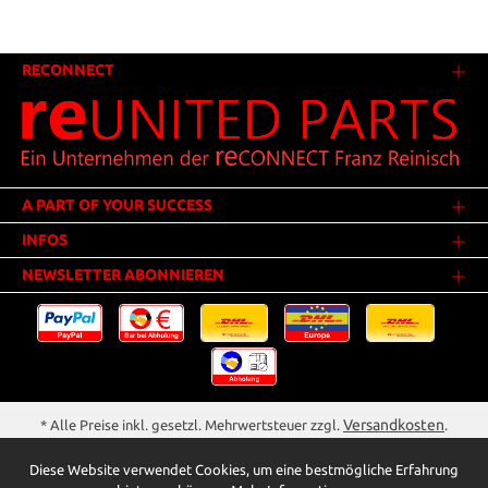
RECONNECT
A PART OF YOUR SUCCESS
INFOS
NEWSLETTER ABONNIEREN
Versandkosten
* Alle Preise inkl. gesetzl. Mehrwertsteuer zzgl.
.
Innerhalb Deutschlands - Versandkostenfrei ab 25,00 Euro Warenwert.
Diese Website verwendet Cookies, um eine bestmögliche Erfahrung
** Der Verkauf unterliegt der Differenzbesteuerung gem. § 25a UStG