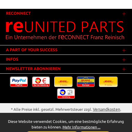
RECONNECT
A PART OF YOUR SUCCESS
INFOS
NEWSLETTER ABONNIEREN
Versandkosten
* Alle Preise inkl. gesetzl. Mehrwertsteuer zzgl.
.
Innerhalb Deutschlands - Versandkostenfrei ab 25,00 Euro Warenwert.
Diese Website verwendet Cookies, um eine bestmögliche Erfahrung
** Der Verkauf unterliegt der Differenzbesteuerung gem. § 25a UStG
bieten zu können.
Mehr Informationen ...
(Gebrauchtgegenstände/Sonderregelung). Ein gesonderter Ausweis der