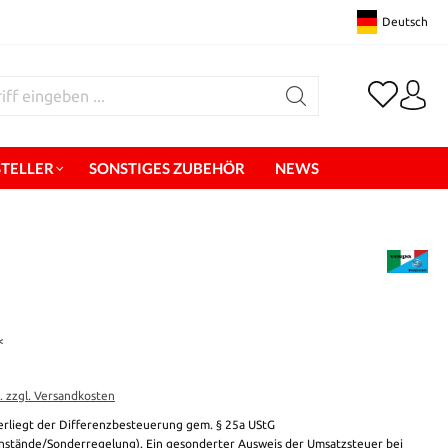
Deutsch
STELLER
SONSTIGES ZUBEHÖR
NEWS
*
t. zzgl. Versandkosten
erliegt der Differenzbesteuerung gem. § 25a UStG
stände/Sonderregelung). Ein gesonderter Ausweis der Umsatzsteuer bei