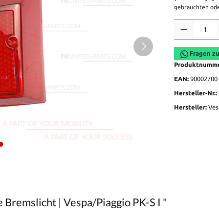
gebrauchten ode
Anzahl
Fragen zu
Produktnumm
EAN:
90002700
Hersteller-Nr.:
Hersteller:
Ves
 Bremslicht | Vespa/Piaggio PK-S I "