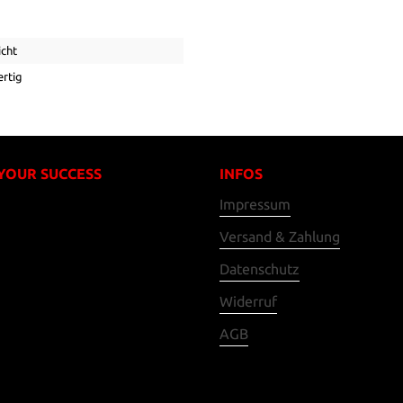
icht
rtig
 YOUR SUCCESS
INFOS
Impressum
Versand & Zahlung
Datenschutz
Widerruf
AGB