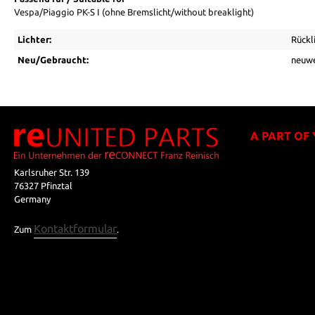
Vespa/Piaggio PK-S I (ohne Bremslicht/without breaklight)
Lichter:
Rückl
Neu/Gebraucht:
neuwe
A PART OF
Karlsruher Str. 139
76327 Pfinztal
Germany
Kontaktformular
Zum
.