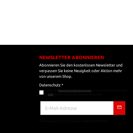
NEWSLETTER ABONNIEREN
Abonnieren Sie den kostenlosen Newsletter und
verpassen Sie keine Neuigkeit oder Aktion mehr
von unserem Shop.
Datenschutz *
Ich habe die
Datenschutzbestimmungen
zur Kenntnis genommen und
die
AGB
gelesen und bin mit ihnen einverstanden.
Die mit einem Stern (*) markierten Felder sind Pflichtfelder.