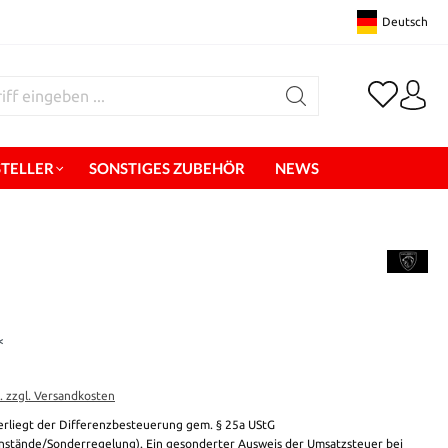
Deutsch
STELLER
SONSTIGES ZUBEHÖR
NEWS
*
t. zzgl. Versandkosten
erliegt der Differenzbesteuerung gem. § 25a UStG
stände/Sonderregelung). Ein gesonderter Ausweis der Umsatzsteuer bei