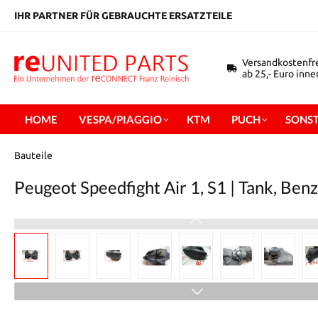
inhalt springen
IHR PARTNER FÜR GEBRAUCHTE ERSATZTEILE
Versandkostenfr
ab 25,- Euro inn
HOME
VESPA/PIAGGIO
KTM
PUCH
SONST
Bauteile
Peugeot Speedfight Air 1, S1 | Tank, Ben