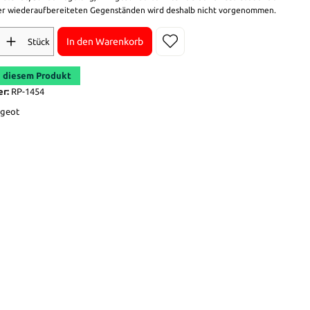
r wiederaufbereiteten Gegenständen wird deshalb nicht vorgenommen.
In den Warenkorb
Stück
 diesem Produkt
er:
RP-1454
geot