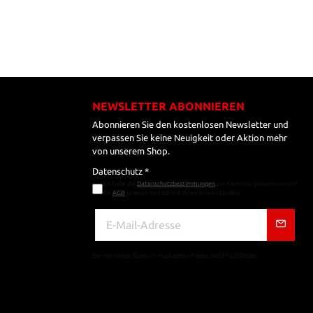
NEWSLETTER ABONNIEREN
Abonnieren Sie den kostenlosen Newsletter und
verpassen Sie keine Neuigkeit oder Aktion mehr
von unserem Shop.
Datenschutz *
Ich habe die
Datenschutzbestimmungen
zur Kenntnis genommen und
die
AGB
gelesen und bin mit ihnen einverstanden.
Die mit einem Stern (*) markierten Felder sind Pflichtfelder.