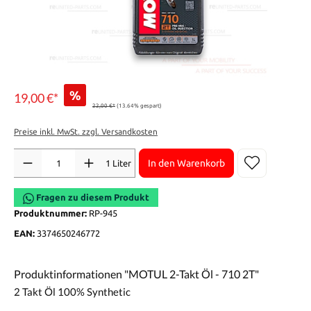
%
19,00 €*
22,00 €*
(13.64% gespart)
Preise inkl. MwSt. zzgl. Versandkosten
Anzahl
In den Warenkorb
1 Liter
Fragen zu diesem Produkt
Produktnummer:
RP-945
EAN:
3374650246772
Produktinformationen "MOTUL 2-Takt Öl - 710 2T"
2 Takt Öl 100% Synthetic