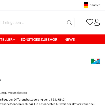
Deutsch
STELLER
SONSTIGES ZUBEHÖR
NEWS
*
t. zzgl. Versandkosten
erliegt der Differenzbesteuerung gem. § 25a UStG
stände/Sonderregelung). Ein gesonderter Ausweis der Umsatzsteuer bei