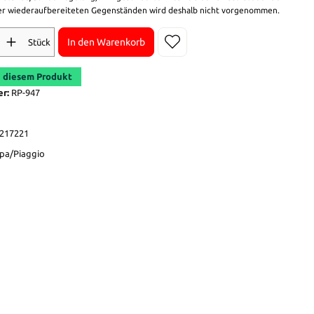
r wiederaufbereiteten Gegenständen wird deshalb nicht vorgenommen.
In den Warenkorb
Stück
 diesem Produkt
er:
RP-947
217221
pa/Piaggio