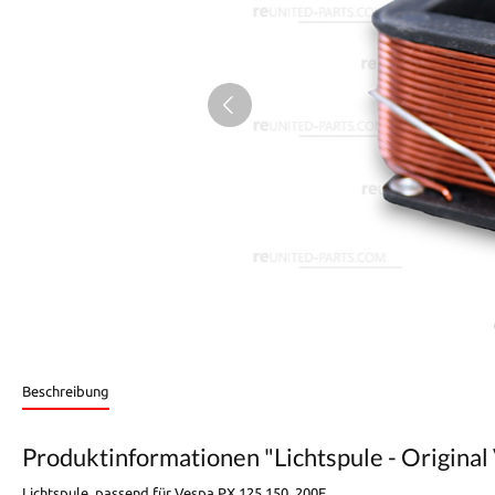
Beschreibung
Produktinformationen "Lichtspule - Origina
Lichtspule, passend für Vespa PX 125,150, 200E