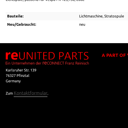
Bauteile:
Lichtmaschine
, Stratospule
Neu/Gebraucht:
neu
A PART OF
Karlsruher Str. 139
76327 Pfinztal
Germany
Kontaktformular
Zum
.