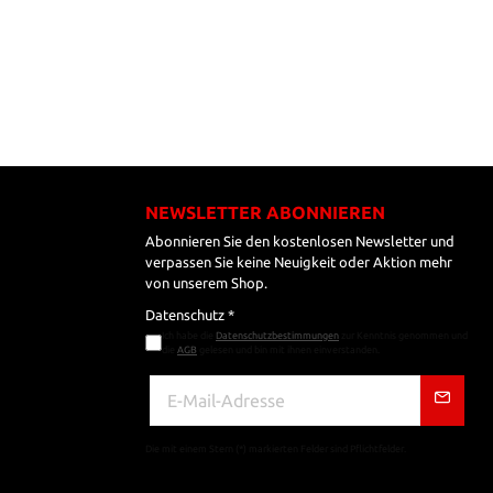
NEWSLETTER ABONNIEREN
Abonnieren Sie den kostenlosen Newsletter und
verpassen Sie keine Neuigkeit oder Aktion mehr
von unserem Shop.
Datenschutz *
Ich habe die
Datenschutzbestimmungen
zur Kenntnis genommen und
die
AGB
gelesen und bin mit ihnen einverstanden.
Die mit einem Stern (*) markierten Felder sind Pflichtfelder.