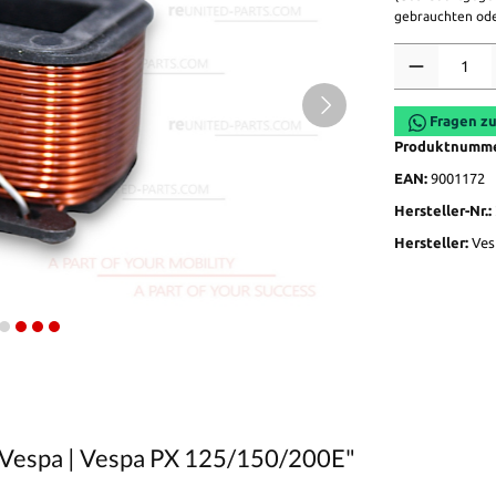
gebrauchten ode
Anzahl
Fragen zu
Produktnumm
EAN:
9001172
Hersteller-Nr.:
Hersteller:
Ves
l Vespa | Vespa PX 125/150/200E"