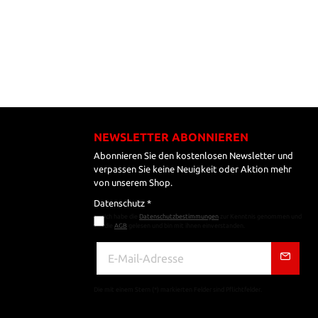
NEWSLETTER ABONNIEREN
Abonnieren Sie den kostenlosen Newsletter und
verpassen Sie keine Neuigkeit oder Aktion mehr
von unserem Shop.
Datenschutz *
Ich habe die
Datenschutzbestimmungen
zur Kenntnis genommen und
die
AGB
gelesen und bin mit ihnen einverstanden.
Die mit einem Stern (*) markierten Felder sind Pflichtfelder.