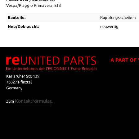
Vespa/Piaggio Primavera, ET3
Bauteile:
Kupplungsscheiben
Neu/Gebraucht:
neuwertig
A PART OF
Karlsruher Str. 139
76327 Pfinztal
Germany
Kontaktformular
Zum
.