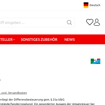
Deutsch
STELLER
SONSTIGES ZUBEHÖR
NEWS
*
t. zzgl. Versandkosten
erliegt der Differenzbesteuerung gem. § 25a UStG
stände/Sonderregelung). Ein gesonderter Ausweis der Umsatzsteuer bei