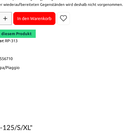
r wiederaufbereiteten Gegenständen wird deshalb nicht vorgenommen.
In den Warenkorb
 diesem Produkt
er:
RP-313
556710
pa/Piaggio
0-125/S/XL"