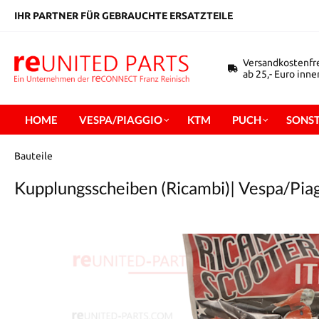
inhalt springen
IHR PARTNER FÜR GEBRAUCHTE ERSATZTEILE
Versandkostenfr
ab 25,- Euro inn
HOME
VESPA/PIAGGIO
KTM
PUCH
SONST
Bauteile
Kupplungsscheiben (Ricambi)| Vespa/Pi