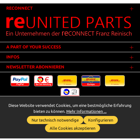
RECONNECT
A PART OF YOUR SUCCESS
INFOS
NEWSLETTER ABONNIEREN
Diese Website verwendet Cookies, um eine bestmögliche Erfahrung
Versandkosten
* Alle Preise inkl. gesetzl. Mehrwertsteuer zzgl.
.
bieten zu können.
Mehr Informationen ...
Innerhalb Deutschlands - Versandkostenfrei ab 25,00 Euro Warenwert.
Nur technisch notwendige
Konfigurieren
Whatsapp für Anfragen
** Der Verkauf unterliegt der Differenzbesteuerung gem. § 25a UStG
Alle Cookies akzeptieren
(Gebrauchtgegenstände/Sonderregelung). Ein gesonderter Ausweis der
Umsatzsteuer bei gebrauchten oder wiederaufbereiteten Gegenständen