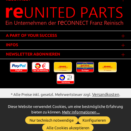
A PART OF YOUR SUCCESS
INFOS
NEWSLETTER ABONNIEREN
Versandkosten
* Alle Preise inkl. gesetzl. Mehrwertsteuer zzgl.
.
Innerhalb Deutschlands - Versandkostenfrei ab 25,00 Euro Warenwert.
Diese Website verwendet Cookies, um eine bestmögliche Erfahrung
** Der Verkauf unterliegt der Differenzbesteuerung gem. § 25a UStG
bieten zu können.
Mehr Informationen ...
(Gebrauchtgegenstände/Sonderregelung). Ein gesonderter Ausweis der
Nur technisch notwendige
Konfigurieren
Umsatzsteuer bei gebrauchten oder wiederaufbereiteten Gegenständen
Whatsapp für Anfragen
wird deshalb nicht vorgenommen.
Alle Cookies akzeptieren