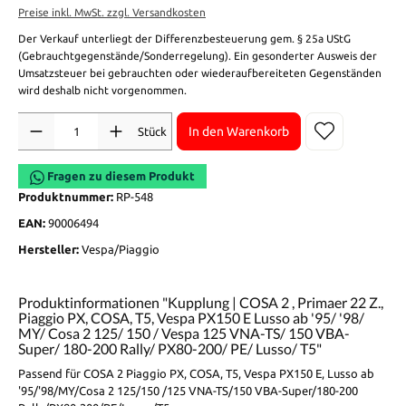
Preise inkl. MwSt. zzgl. Versandkosten
Der Verkauf unterliegt der Differenzbesteuerung gem. § 25a UStG
(Gebrauchtgegenstände/Sonderregelung). Ein gesonderter Ausweis der
Umsatzsteuer bei gebrauchten oder wiederaufbereiteten Gegenständen
wird deshalb nicht vorgenommen.
Anzahl
In den Warenkorb
Stück
Fragen zu diesem Produkt
Produktnummer:
RP-548
EAN:
90006494
Hersteller:
Vespa/Piaggio
Produktinformationen "Kupplung | COSA 2 , Primaer 22 Z.,
Piaggio PX, COSA, T5, Vespa PX150 E Lusso ab '95/ '98/
MY/ Cosa 2 125/ 150 / Vespa 125 VNA-TS/ 150 VBA-
Super/ 180-200 Rally/ PX80-200/ PE/ Lusso/ T5"
Passend für COSA 2 Piaggio PX, COSA, T5, Vespa PX150 E, Lusso ab
'95/'98/MY/Cosa 2 125/150 /125 VNA-TS/150 VBA-Super/180-200