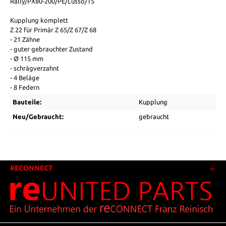
Rally/PX80-200/PE/Lusso/T5
Kupplung komplett
Z 22 für Primär Z 65/Z 67/Z 68
- 21 Zähne
- guter gebrauchter Zustand
- Ø 115 mm
- schrägverzahnt
- 4 Beläge
- 8 Federn
Bauteile:
Kupplung
Neu/Gebraucht:
gebraucht
RECONNECT