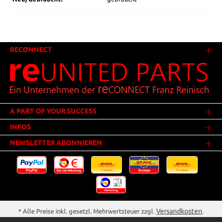
RECONNECT
A PART OF YOUR SUCCESS
INFOS
NEWSLETTER ABONNIEREN
Versandkosten
* Alle Preise inkl. gesetzl. Mehrwertsteuer zzgl.
.
Innerhalb Deutschlands - Versandkostenfrei ab 25,00 Euro Warenwert.