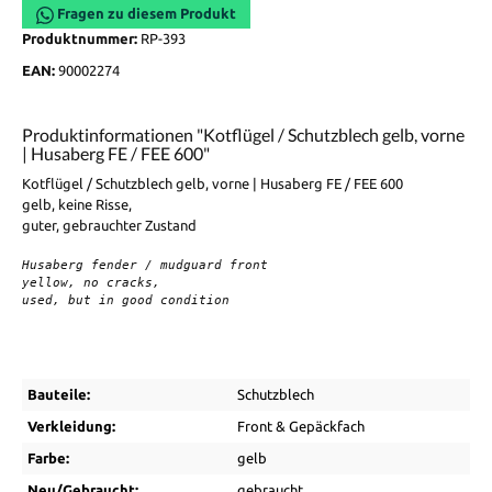
Fragen zu diesem Produkt
Produktnummer:
RP-393
EAN:
90002274
Produktinformationen "Kotflügel / Schutzblech gelb, vorne
| Husaberg FE / FEE 600"
Kotflügel / Schutzblech gelb, vorne | Husaberg FE / FEE 600
gelb, keine Risse,
guter, gebrauchter Zustand
Husaberg fender / mudguard front

yellow, no cracks,

used, but in good condition
Bauteile:
Schutzblech
Verkleidung:
Front & Gepäckfach
Farbe:
gelb
Neu/Gebraucht:
gebraucht