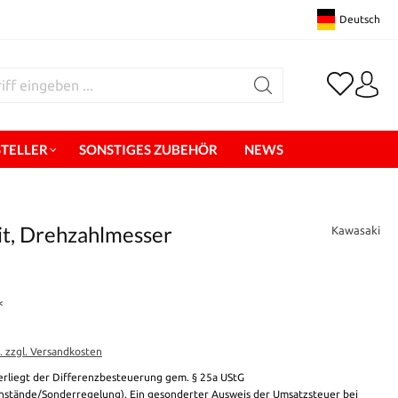
Deutsch
STELLER
SONSTIGES ZUBEHÖR
NEWS
it, Drehzahlmesser
Kawasaki
*
t. zzgl. Versandkosten
erliegt der Differenzbesteuerung gem. § 25a UStG
stände/Sonderregelung). Ein gesonderter Ausweis der Umsatzsteuer bei