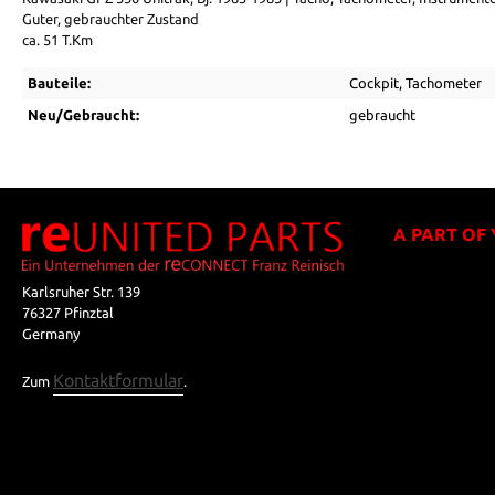
Guter, gebrauchter Zustand
ca. 51 T.Km
Bauteile:
Cockpit
, Tachometer
Neu/Gebraucht:
gebraucht
A PART OF
Karlsruher Str. 139
76327 Pfinztal
Germany
Kontaktformular
Zum
.