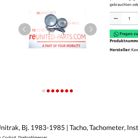
gebrauchten ode
Anzahl
Fragen zu
Produktnumm
Hersteller:
Kaw
trak, Bj. 1983-1985 | Tacho, Tachometer, Ins
e, Cockpit, Drehzahlmesser