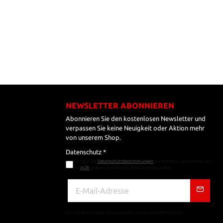
NEWSLETTER ABONNIEREN
Abonnieren Sie den kostenlosen Newsletter und
verpassen Sie keine Neuigkeit oder Aktion mehr
von unserem Shop.
Datenschutz *
Ich habe die
Datenschutzbestimmungen
zur Kenntnis genommen und
die
AGB
gelesen und bin mit ihnen einverstanden.
Die mit einem Stern (*) markierten Felder sind Pflichtfelder.