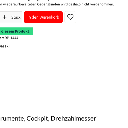
r wiederaufbereiteten Gegenständen wird deshalb nicht vorgenommen.
In den Warenkorb
Stück
 diesem Produkt
er:
RP-1444
asaki
trumente, Cockpit, Drehzahlmesser"