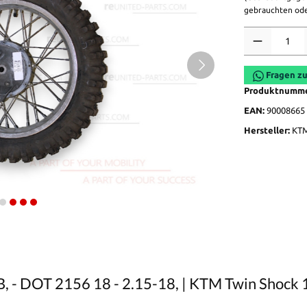
gebrauchten ode
Anzahl
Fragen zu
Produktnumm
EAN:
90008665
Hersteller:
KT
, - DOT 2156 18 - 2.15-18, | KTM Twin Shock 