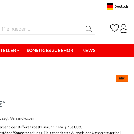
Deutsch
STELLER
SONSTIGES ZUBEHÖR
NEWS
€*
t. zzgl. Versandkosten
erliegt der Differenzbesteuerung gem. § 25a UStG
stände/Sonderregelung). Ein gesonderter Ausweis der Umsatzsteuer bei