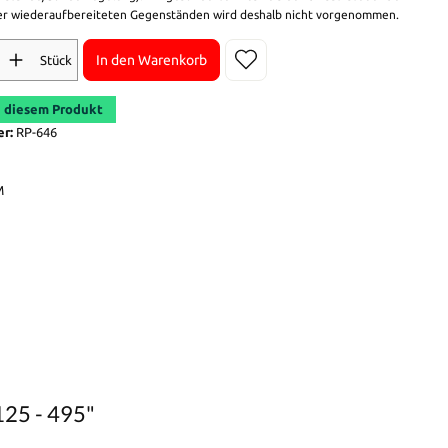
r wiederaufbereiteten Gegenständen wird deshalb nicht vorgenommen.
In den Warenkorb
Stück
 diesem Produkt
er:
RP-646
M
125 - 495"