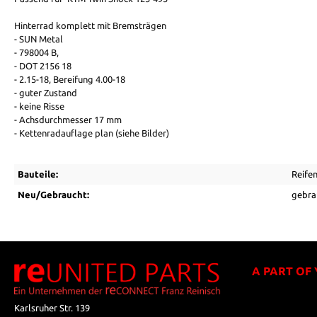
Hinterrad komplett mit Bremsträgen
- SUN Metal
- 798004 B,
- DOT 2156 18
- 2.15-18, Bereifung 4.00-18
- guter Zustand
- keine Risse
- Achsdurchmesser 17 mm
- Kettenradauflage plan (siehe Bilder)
Bauteile:
Reife
Neu/Gebraucht:
gebra
A PART OF
Karlsruher Str. 139