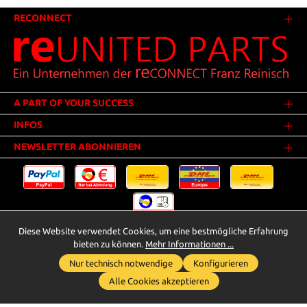
RECONNECT
A PART OF YOUR SUCCESS
INFOS
NEWSLETTER ABONNIEREN
Diese Website verwendet Cookies, um eine bestmögliche Erfahrung
Versandkosten
* Alle Preise inkl. gesetzl. Mehrwertsteuer zzgl.
.
bieten zu können.
Mehr Informationen ...
Innerhalb Deutschlands - Versandkostenfrei ab 25,00 Euro Warenwert.
Nur technisch notwendige
Konfigurieren
Whatsapp für Anfragen
** Der Verkauf unterliegt der Differenzbesteuerung gem. § 25a UStG
Alle Cookies akzeptieren
(Gebrauchtgegenstände/Sonderregelung). Ein gesonderter Ausweis der
Umsatzsteuer bei gebrauchten oder wiederaufbereiteten Gegenständen