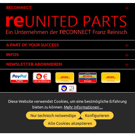
RECONNECT
A PART OF YOUR SUCCESS
INFOS
NEWSLETTER ABONNIEREN
Diese Website verwendet Cookies, um eine bestmögliche Erfahrung
Versandkosten
* Alle Preise inkl. gesetzl. Mehrwertsteuer zzgl.
.
bieten zu können.
Mehr Informationen ...
Innerhalb Deutschlands - Versandkostenfrei ab 25,00 Euro Warenwert.
Nur technisch notwendige
Konfigurieren
Whatsapp für Anfragen
** Der Verkauf unterliegt der Differenzbesteuerung gem. § 25a UStG
Alle Cookies akzeptieren
(Gebrauchtgegenstände/Sonderregelung). Ein gesonderter Ausweis der
Umsatzsteuer bei gebrauchten oder wiederaufbereiteten Gegenständen