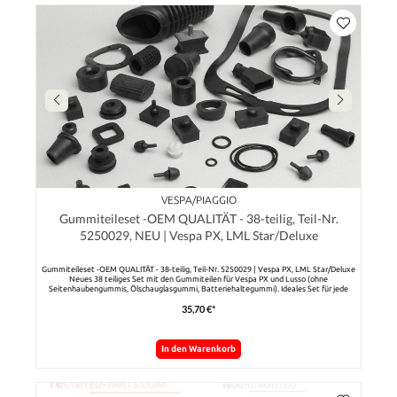
VESPA/PIAGGIO
Gummiteileset -OEM QUALITÄT - 38-teilig, Teil-Nr.
5250029, NEU | Vespa PX, LML Star/Deluxe
Gummiteileset -OEM QUALITÄT - 38-teilig, Teil-Nr. 5250029 | Vespa PX, LML Star/Deluxe
Neues 38 teiliges Set mit den Gummiteilen für Vespa PX und Lusso (ohne
Seitenhaubengummis, Ölschauglasgummi, Batteriehaltegummi). Ideales Set für jede
Restauration.
35,70 €*
In den Warenkorb