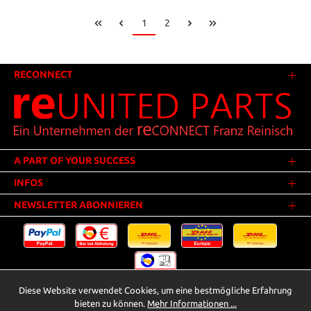
1
2
RECONNECT
A PART OF YOUR SUCCESS
INFOS
NEWSLETTER ABONNIEREN
Diese Website verwendet Cookies, um eine bestmögliche Erfahrung
Versandkosten
* Alle Preise inkl. gesetzl. Mehrwertsteuer zzgl.
.
bieten zu können.
Mehr Informationen ...