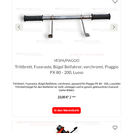
VESPA/PIAGGIO
Trittbrett, Fussraste, Bügel Beifahrer, verchromt, Piaggio
PX 80 - 200, Lusso
Trittbrett, Fussraste, Bügel Beifahrer, verchromt, passend für Piaggio PX 80 - 200, LussoDer
Trittbrettbügel für den Beifahrer ist nicht verbogen und in gutem gebrauchten Zustand
(siehe Bilder)
22,00 €*
/ **
In den Warenkorb