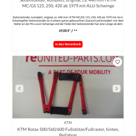
MC/GS 125, 250, 420 ab 1979 mit ALU-Schwinge
Seitenständer, komplett, original, ca. 440 mm I KTM MC/GS 125, 250, 420 ab 1979 mit ALU-
SchwingeDer Seitenständer ist in einem guten gebrauchten Zustand und komplett mit dem
Halter an der Pro Lever-Schwinge und der Feder.Der Seitenständer hat eine Länge ab dem
Drehpunkt von ca. 440 mm und im unteren Teil eine Krümmung.Bitte prüfen Sie die
69,00 €*
/ **
Passung des Ständers zu Ihrem Modell.
In den Warenkorb
KTM
KTM Rotax 500/560/600 Fußstütze/Fußraster, hinten,
Beifahrer