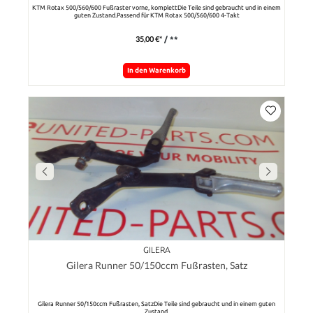
KTM Rotax 500/560/600 Fußraster vorne, komplettDie Teile sind gebraucht und in einem
guten Zustand.Passend für KTM Rotax 500/560/600 4-Takt
35,00 €*
/ **
In den Warenkorb
GILERA
Gilera Runner 50/150ccm Fußrasten, Satz
Gilera Runner 50/150ccm Fußrasten, SatzDie Teile sind gebraucht und in einem guten
Zustand.