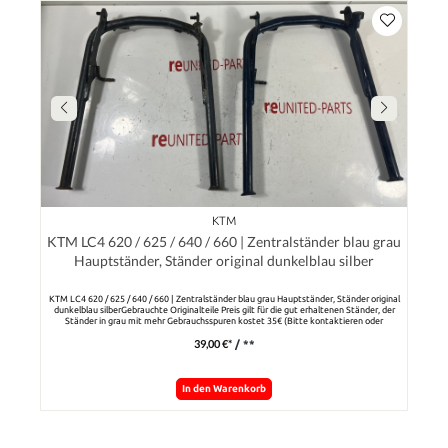
KTM
KTM LC4 620 / 625 / 640 / 660 | Zentralständer blau grau
Hauptständer, Ständer original dunkelblau silber
KTM LC4 620 / 625 / 640 / 660 | Zentralständer blau grau Hauptständer, Ständer original
dunkelblau silberGebrauchte Originalteile Preis gilt für die gut erhaltenen Ständer, der
Ständer in grau mit mehr Gebrauchsspuren kostet 35€ (Bitte kontaktieren oder
angeben).Die Teile haben altersbedingte Gebrauchsspuren
39,00 €*
/ **
In den Warenkorb