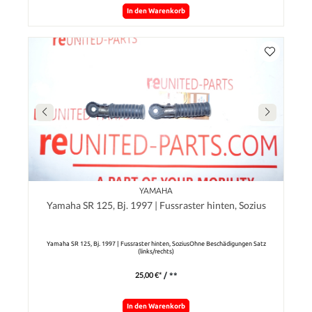
In den Warenkorb
YAMAHA
Yamaha SR 125, Bj. 1997 | Fussraster hinten, Sozius
Yamaha SR 125, Bj. 1997 | Fussraster hinten, SoziusOhne Beschädigungen Satz
(links/rechts)
25,00 €*
/ **
In den Warenkorb