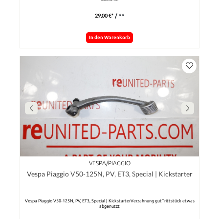
29,00 €*
/ **
In den Warenkorb
VESPA/PIAGGIO
Vespa Piaggio V50-125N, PV, ET3, Special | Kickstarter
Vespa Piaggio V50-125N, PV, ET3, Special | KickstarterVerzahnung gutTrittstück etwas
abgenutzt