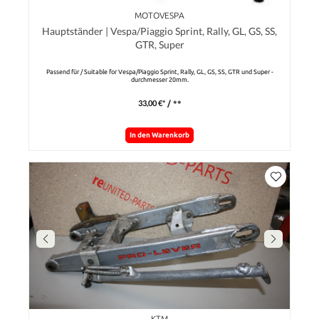
MOTOVESPA
Hauptständer | Vespa/Piaggio Sprint, Rally, GL, GS, SS,
GTR, Super
Passend für / Suitable for Vespa/Piaggio Sprint, Rally, GL, GS, SS, GTR und Super -
durchmesser 20mm.
33,00 €*
/ **
In den Warenkorb
KTM