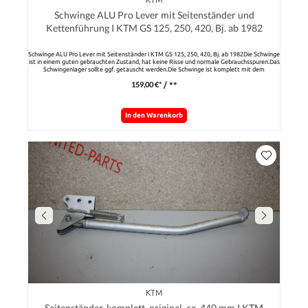
Schwinge ALU Pro Lever mit Seitenständer und
Kettenführung I KTM GS 125, 250, 420, Bj. ab 1982
Schwinge ALU Pro Lever mit Seitenständer I KTM GS 125, 250, 420, Bj. ab 1982Die Schwinge
ist in einem guten gebrauchten Zustand, hat keine Risse und normale Gebrauchsspuren.Das
Schwingenlager sollte ggf. getauscht werden.Die Schwinge ist komplett mit dem
Seitenständer und der Kettenführung.Das Maß von Mitte Schwingelager bis Mitte der
159,00 €*
/ **
Achsführung ist ca. 550 mm. Bitte vergleichen Sie, ob die Schwinge zu Ihrem Modell passt.
In den Warenkorb
KTM
Seitenständer, komplett, original, ca. 440 mm I KTM