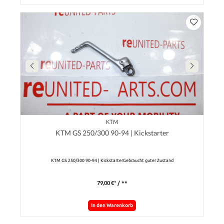
KTM
KTM GS 250/300 90-94 | Kickstarter
KTM GS 250/300 90-94 | KickstarterGebraucht guter Zustand
79,00 €*
/ **
In den Warenkorb