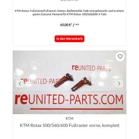
KTM Rotax Fußstütze/Fußraster, hinten, BeifahrerDie Teile sind gebraucht und in einem
guten Zustand. Passend für KTM Rotax 500/560/600 4-Takt
65,00 €*
/ **
In den Warenkorb
KTM
KTM Rotax 500/560/600 Fußraster vorne, komplett