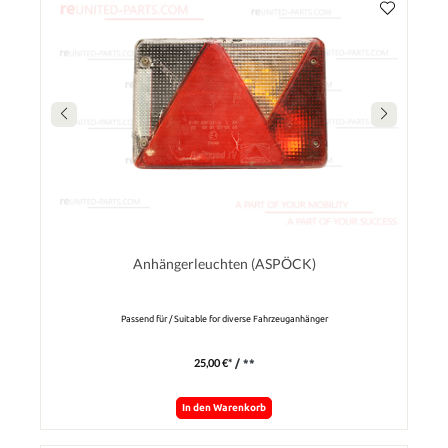
Anhängerleuchten (ASPÖCK)
Passend für / Suitable for diverse Fahrzeuganhänger
25,00 €*
/ **
In den Warenkorb