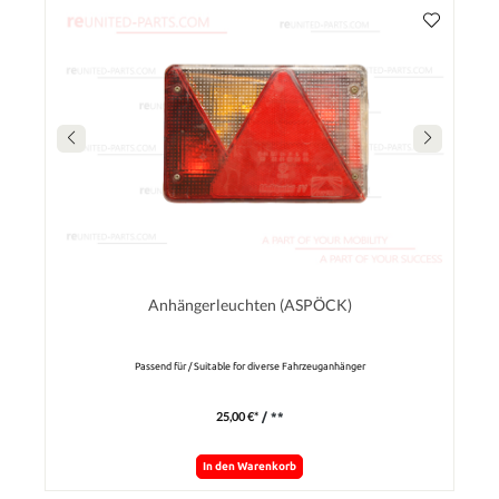
Anhängerleuchten (ASPÖCK)
Passend für / Suitable for diverse Fahrzeuganhänger
25,00 €*
/ **
In den Warenkorb