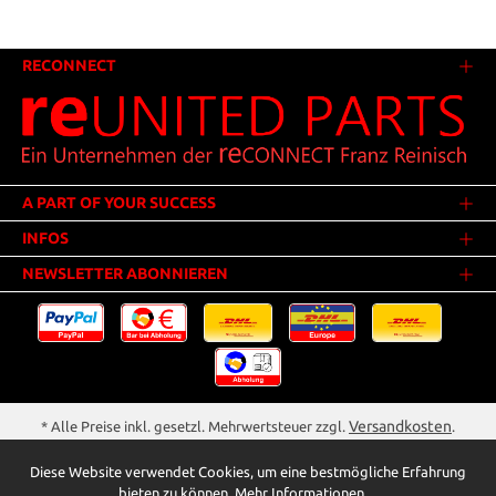
RECONNECT
A PART OF YOUR SUCCESS
INFOS
NEWSLETTER ABONNIEREN
Versandkosten
* Alle Preise inkl. gesetzl. Mehrwertsteuer zzgl.
.
Innerhalb Deutschlands - Versandkostenfrei ab 25,00 Euro Warenwert.
Diese Website verwendet Cookies, um eine bestmögliche Erfahrung
** Der Verkauf unterliegt der Differenzbesteuerung gem. § 25a UStG
bieten zu können.
Mehr Informationen ...